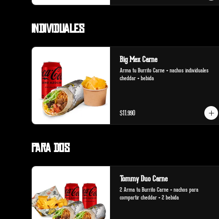
Individuales
Big Mex Carne
Arma tu Burrito Carne + nachos individuales 
cheddar + bebida
$11.990
Para Dos
Tommy Duo Carne
2 Arma tu Burrito Carne + nachos para 
compartir cheddar + 2 bebida