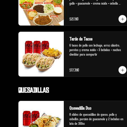
gallo + guacamole + crema ácida + cebolla 
salteada.
$21.190
Tarde de Tacos
6 tacos de pollo con lechuga, arroz cilantro, 
porotos y crema ácida + 3 bebidas + nachos 
cheddar para compartir
$17.390
Quesadillas
Quesadilla Duo
8 slides de quesadillas de queso, pollo y 
cebollín, porción de guacamole y 2 bebidas en 
lata de 350cc