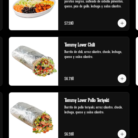
porotos negros, salteado de cebolla pimenton, 
queso, pico de gallo, lechuga y salsa cilantro.
$7.590
Tommy Lover Chili
Burrito de chili, arroz cilantro, choclo, lechuga, 
queso y salsa cilantro.
$6.790
Tommy Lover Pollo Teriyaki
Burrito de pollo teriyaki, arroz cilantro, choclo, 
lechuga, queso y salsa cilantro.
$6.590