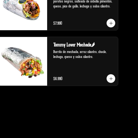
porotos negros, salteado de cebolla pimentón, 
queso, pico de gallo, lechuga y salsa cilantro.
$7.990
Tommy Lover Mechada🌶️
Burrito de mechada, arroz cilantro, choclo, 
lechuga, queso y salsa cilantro.
$6.990