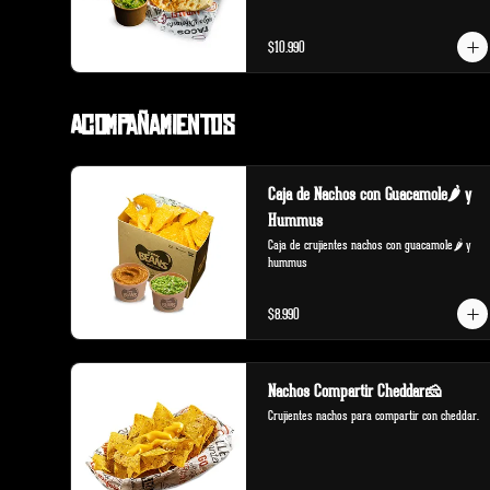
$10.990
Acompañamientos
Caja de Nachos con Guacamole🌶️ y
Hummus
Caja de crujientes nachos con guacamole🌶️ y 
hummus
$8.990
Nachos Compartir Cheddar🧀
Crujientes nachos para compartir con cheddar.