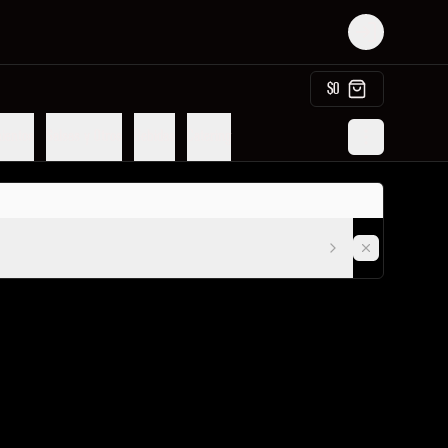
Login
$0
ientos
Salsas y Otros
Bebidas
Catering