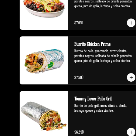
porotos negros, salteado de cebolla pimenton, 
queso, pico de gallo, lechuga y salsa cilantro.
$7.990
Burrito Chicken Prime
Burrito de pollo, guacamole, arroz cilantro, 
porotos negros, salteado de cebolla pimentón, 
queso, pico de gallo, lechuga y salsa cilantro.
$7.590
Tommy Lover Pollo Grill
Burrito de pollo grill, arroz cilantro, choclo, 
lechuga, queso y salsa cilantro.
$6.590