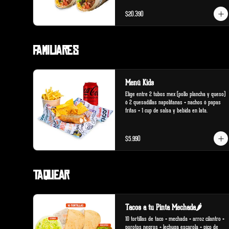
$20.390
Familiares
Menú Kids
Elige entre 2 tubos mex (pollo plancha y queso) 
ó 2 quesadillas napolitanas + nachos ó papas 
fritas + 1 cup de salsa y bebida en lata.
$5.990
Taquear
Tacos a tu Pinta Mechada🌶️
10 tortillas de taco + mechada + arroz cilantro + 
porotos negros + lechuga escarola + pico de 