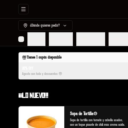
Abrir menu de navegación
¿Dónde quieres pedir?
¡¡¡Lo Nuevo!!!
Tommy Promos
Armalos a tu pinta
Armados po
Tienes
1
cupón disponible
20% OFF
Agosto con todo y descuentos 😎
¡¡¡Lo Nuevo!!!
Sopa de Tortilla🍲
Sopa de tortilla con tomate y cebolla asados, 
con un toque picante de chili más crema acida.