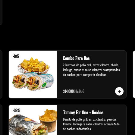
-
18
%
Combo Para Dos
2 burritos de pollo grill, arroz cilantro, choclo, 
lechuga, queso y salsa cilantro; acompañados 
de nachos para compartir cheddar.
$14.000
$17.050
-
33
%
Tommy For One + Nachos
Burrito de pollo grill, arroz cilantro, porotos, 
tomate, lechuga y salsa cilantro; acompañado 
de nachos individuales.