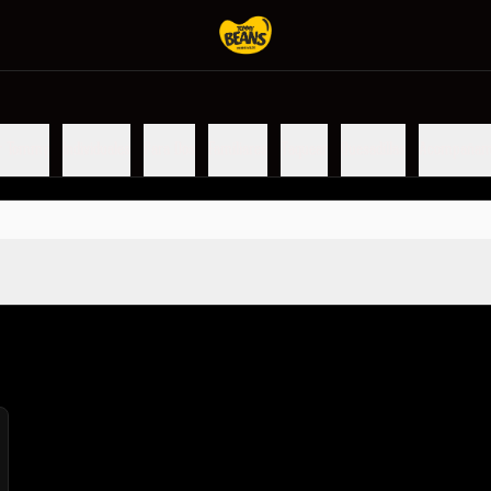
r Tommy
Individuales
Para Dos
Familiares
Taquear
Quesadillas
Acompañam