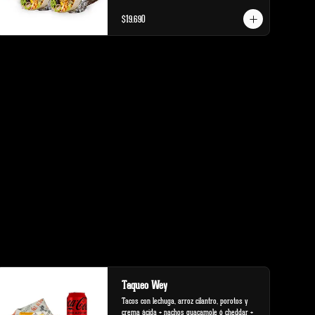
$19.690
Taqueo Wey
Tacos con lechuga, arroz cilantro, porotos y 
crema ácida + nachos guacamole ó cheddar + 