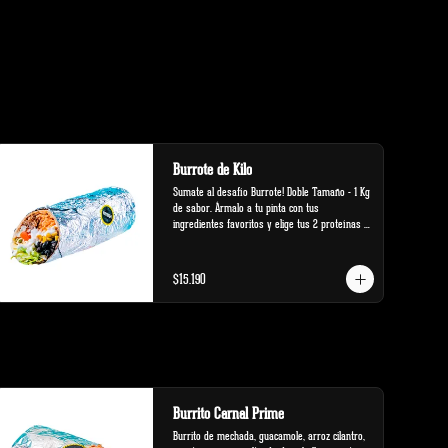
Burrote de Kilo
Sumate al desafío Burrote! Doble Tamaño - 1 Kg 
de sabor. Ármalo a tu pinta con tus 
ingredientes favoritos y elige tus 2 proteínas 
favoritas.
$15.190
Burrito Carnal Prime
Burrito de mechada, guacamole, arroz cilantro, 