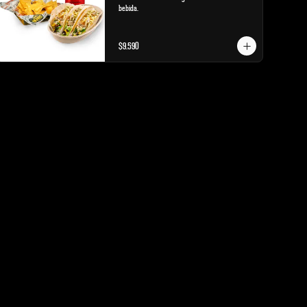
bebida.
$9.590