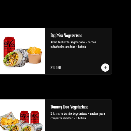
Big Mex Vegetariano
Arma tu Burrito Vegetariano + nachos 
individuales cheddar + bebida
$10.590
Tommy Duo Vegetariano
2 Arma tu Burrito Vegetariano + nachos para 
compartir cheddar + 2 bebida