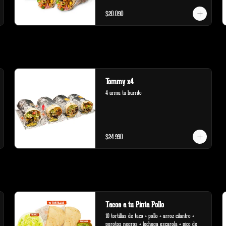
$20.090
Tommy x4
4 arma tu burrito
$24.990
Tacos a tu Pinta Pollo
10 tortillas de taco + pollo + arroz cilantro + 
porotos negros + lechuga escarola + pico de 