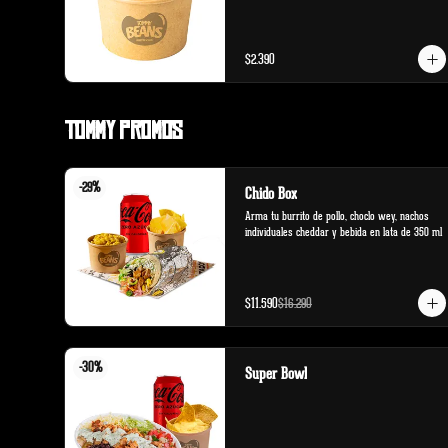
$2.390
Tommy Promos
-
29
%
Chido Box
Arma tu burrito de pollo, choclo wey, nachos 
individuales cheddar y bebida en lata de 350 ml
$11.590
$16.290
-
30
%
Super Bowl