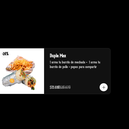
-
24
%
Dupla Mex
1 arma tu burrito de mechada +  1 arma tu 
burrito de pollo + papas para compartir
$15.690
$20.670