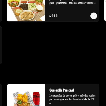
gallo + guacamole + cebolla salteada y crema 
ácida
$20.190
Quesadilla Personal
2 quesadillas de queso, pollo y cebollín, nachos, 
porción de guacamole y bebida en lata de 350 
cc