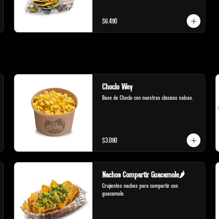
$6.490
Choclo Wey
Base de Choclo con nuestras clásicas salsas.
$3.090
Nachos Compartir Guacamole🌶️
Crujientes nachos para compartir con 
guacamole.