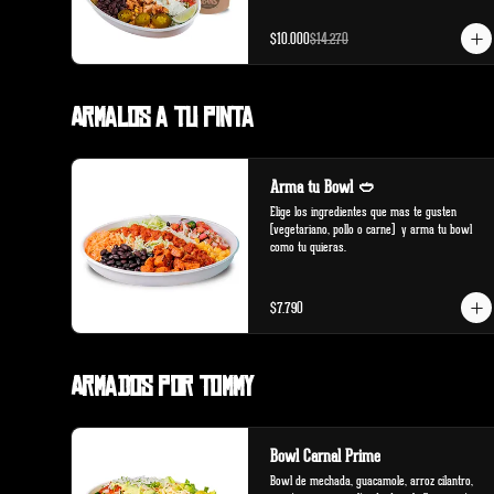
$10.000
$14.270
Armalos a tu pinta
Arma tu Bowl 🥙
Elige los ingredientes que mas te gusten 
(vegetariano, pollo o carne)  y arma tu bowl 
como tu quieras.
$7.790
Armados por Tommy
Bowl Carnal Prime
Bowl de mechada, guacamole, arroz cilantro, 