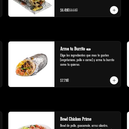
$6.490
$9.680
Arma tu Burrito 🌯
Elige los ingredientes que mas te gusten 
(vegetariano, pollo o carne) y arma tu burrito 
como tu quieras.
$7.790
Bowl Chicken Prime
Bowl de pollo, guacamole, arroz cilantro, 