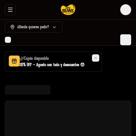
Abrir menu de navegación
Login
¿Dónde quieres pedir?
Cupón disponible
20% OFF — Agosto con todo y descuentos 😎