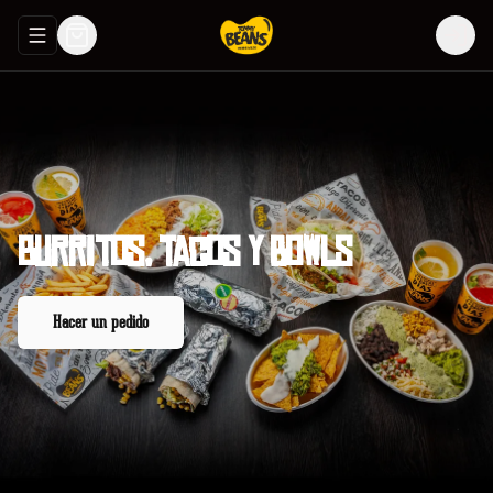
Abrir menu de navegación
Login
Burritos,
tacos
y
bowls
Hacer un pedido