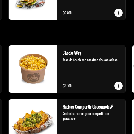
$6.490
Choclo Wey
Base de Choclo con nuestras clásicas salsas.
$3.090
Nachos Compartir Guacamole🌶️
Crujientes nachos para compartir con 
guacamole.