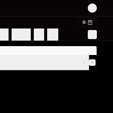
Login
$0
ientos
Salsas y Otros
Bebidas
Catering