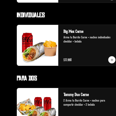
Individuales
Big Mex Carne
Arma tu Burrito Carne + nachos individuales 
cheddar + bebida
$11.990
Para Dos
Tommy Duo Carne
2 Arma tu Burrito Carne + nachos para 
compartir cheddar + 2 bebida