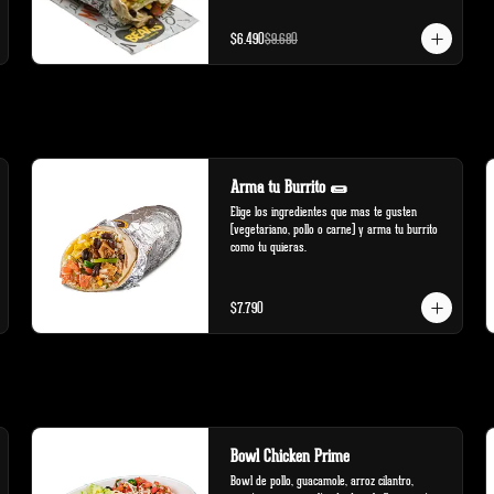
$6.490
$9.680
Arma tu Burrito 🌯
Elige los ingredientes que mas te gusten 
(vegetariano, pollo o carne) y arma tu burrito 
como tu quieras.
$7.790
Bowl Chicken Prime
Bowl de pollo, guacamole, arroz cilantro, 