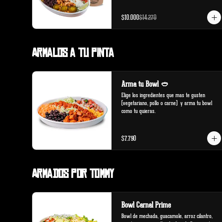
$10.000
$14.270
Armalos a tu pinta
Arma tu Bowl 🥙
Elige los ingredientes que mas te gusten 
(vegetariano, pollo o carne)  y arma tu bowl 
como tu quieras.
$7.790
Armados por Tommy
Bowl Carnal Prime
Bowl de mechada, guacamole, arroz cilantro, 