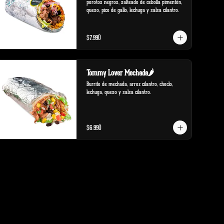
porotos negros, salteado de cebolla pimentón, 
queso, pico de gallo, lechuga y salsa cilantro.
$7.990
Tommy Lover Mechada🌶️
Burrito de mechada, arroz cilantro, choclo, 
lechuga, queso y salsa cilantro.
$6.990