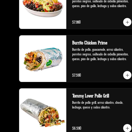
porotos negros, salteado de cebolla pimenton, 
queso, pico de gallo, lechuga y salsa cilantro.
$7.990
Burrito Chicken Prime
Burrito de pollo, guacamole, arroz cilantro, 
porotos negros, salteado de cebolla pimentón, 
queso, pico de gallo, lechuga y salsa cilantro.
$7.590
Tommy Lover Pollo Grill
Burrito de pollo grill, arroz cilantro, choclo, 
lechuga, queso y salsa cilantro.
$6.590