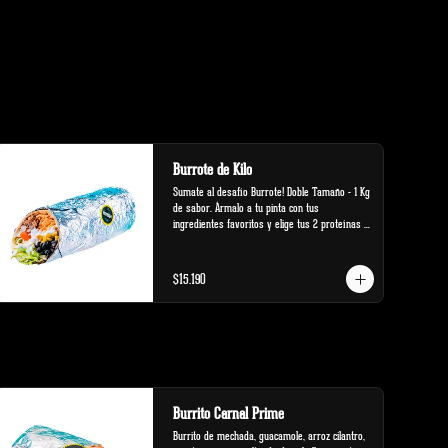
Burrote de Kilo
Sumate al desafío Burrote! Doble Tamaño - 1 Kg 
de sabor. Ármalo a tu pinta con tus 
ingredientes favoritos y elige tus 2 proteínas 
favoritas.
$15.190
Burrito Carnal Prime
Burrito de mechada, guacamole, arroz cilantro, 