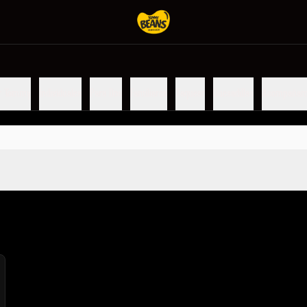
r Tommy
Individuales
Para Dos
Familiares
Taquear
Quesadillas
Acompañam