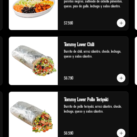
porotos negros, salteado de cebolla pimenton, 
queso, pico de gallo, lechuga y salsa cilantro.
$7.590
Tommy Lover Chili
Burrito de chili, arroz cilantro, choclo, lechuga, 
queso y salsa cilantro.
$6.790
Tommy Lover Pollo Teriyaki
Burrito de pollo teriyaki, arroz cilantro, choclo, 
lechuga, queso y salsa cilantro.
$6.590