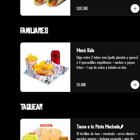
$20.390
Familiares
Menú Kids
Elige entre 2 tubos mex (pollo plancha y queso) 
ó 2 quesadillas napolitanas + nachos ó papas 
fritas + 1 cup de salsa y bebida en lata.
$5.990
Taquear
Tacos a tu Pinta Mechada🌶️
10 tortillas de taco + mechada + arroz cilantro + 
porotos negros + lechuga escarola + pico de 