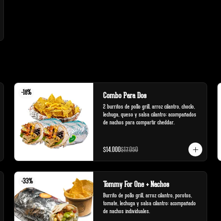
-
18
%
Combo Para Dos
2 burritos de pollo grill, arroz cilantro, choclo, 
lechuga, queso y salsa cilantro; acompañados 
de nachos para compartir cheddar.
$14.000
$17.050
-
33
%
Tommy For One + Nachos
Burrito de pollo grill, arroz cilantro, porotos, 
tomate, lechuga y salsa cilantro; acompañado 
de nachos individuales.