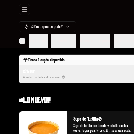
Abrir menu de navegación
¿Dónde quieres pedir?
¡¡¡Lo Nuevo!!!
Tommy Promos
Armalos a tu pinta
Armados po
Tienes
1
cupón disponible
20% OFF
Agosto con todo y descuentos 😎
¡¡¡Lo Nuevo!!!
Sopa de Tortilla🍲
Sopa de tortilla con tomate y cebolla asados, 
con un toque picante de chili más crema acida.