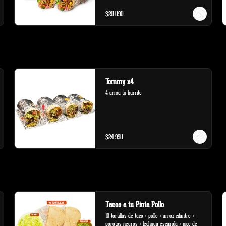
$20.090
Tommy x4
4 arma tu burrito
$24.990
Tacos a tu Pinta Pollo
10 tortillas de taco + pollo + arroz cilantro + 
porotos negros + lechuga escarola + pico de 