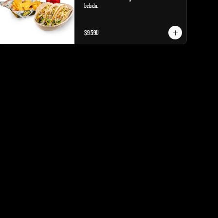
bebida.
$9.590