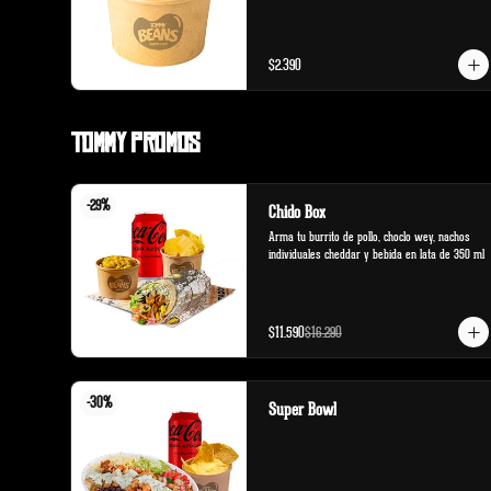
$2.390
Tommy Promos
-
29
%
Chido Box
Arma tu burrito de pollo, choclo wey, nachos 
individuales cheddar y bebida en lata de 350 ml
$11.590
$16.290
-
30
%
Super Bowl