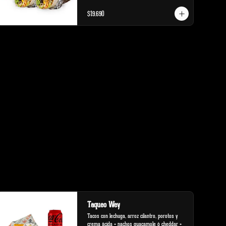
$19.690
Taqueo Wey
Tacos con lechuga, arroz cilantro, porotos y 
crema ácida + nachos guacamole ó cheddar + 