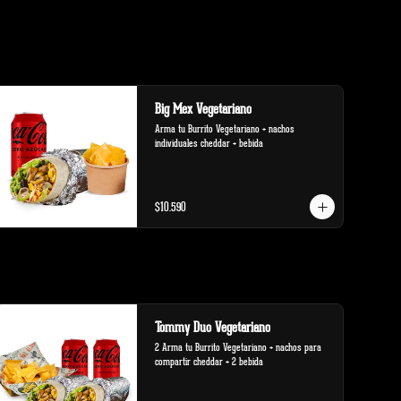
Big Mex Vegetariano
Arma tu Burrito Vegetariano + nachos 
individuales cheddar + bebida
$10.590
Tommy Duo Vegetariano
2 Arma tu Burrito Vegetariano + nachos para 
compartir cheddar + 2 bebida