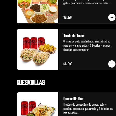
gallo + guacamole + crema ácida + cebolla 
salteada.
$21.190
Tarde de Tacos
6 tacos de pollo con lechuga, arroz cilantro, 
porotos y crema ácida + 3 bebidas + nachos 
cheddar para compartir
$17.390
Quesadillas
Quesadilla Duo
8 slides de quesadillas de queso, pollo y 
cebollín, porción de guacamole y 2 bebidas en 
lata de 350cc