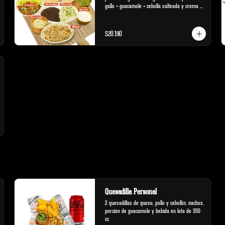
gallo + guacamole + cebolla salteada y crema 
ácida
$20.190
Quesadilla Personal
2 quesadillas de queso, pollo y cebollín, nachos, 
porción de guacamole y bebida en lata de 350 
cc