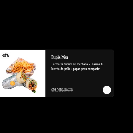
-
24
%
Dupla Mex
1 arma tu burrito de mechada +  1 arma tu 
burrito de pollo + papas para compartir
$15.690
$20.670