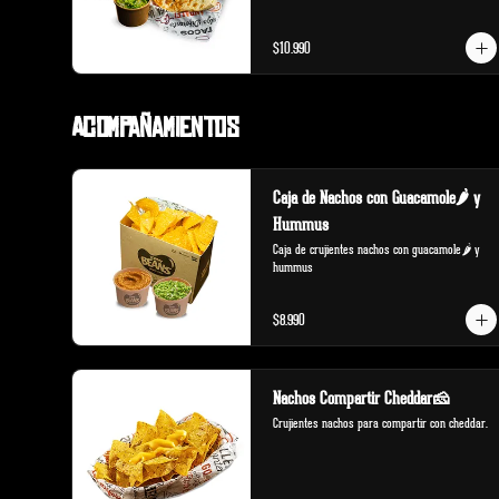
$10.990
Acompañamientos
Caja de Nachos con Guacamole🌶️ y
Hummus
Caja de crujientes nachos con guacamole🌶️ y 
hummus
$8.990
Nachos Compartir Cheddar🧀
Crujientes nachos para compartir con cheddar.