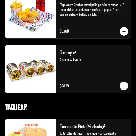
Elige entre 2 tubos mex (pollo plancha y queso) ó 2 
quesadillas napolitanas + nachos ó papas fritas + 1 
cup de salsa y bebida en lata.
$5.990
Tommy x4
4 arma tu burrito
$24.990
Taquear
Tacos a tu Pinta Mechada🌶️
10 tortillas de taco + mechada + arroz cilantro + 