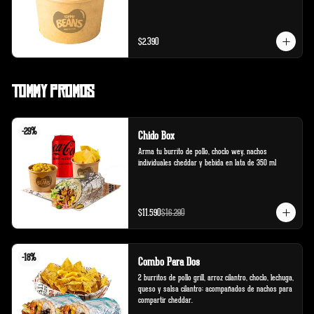
$2.390
Tommy Promos
-
29
%
Chido Box
Arma tu burrito de pollo, choclo wey, nachos 
individuales cheddar y bebida en lata de 350 ml
$11.590
$16.290
-
18
%
Combo Para Dos
2 burritos de pollo grill, arroz cilantro, choclo, lechuga, 
queso y salsa cilantro; acompañados de nachos para 
compartir cheddar.