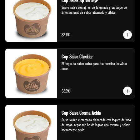
Cup Salsa Aji Verde🌶️
Suave salsa con ají verde tatemado y un toque de 
limón natural, de sabor ahumado y cítrico.
$2.190
Cup Salsa Cheddar
El toque de sabor extra para tus burritos, bowls o 
tacos
$2.990
Cup Salsa Crema Acida
Salsa suave y cremosa elaborada con toques de jugo 
de limón, reposada hasta lograr una textura y sabor 
ligeramente ácido.