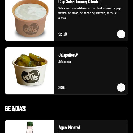
Cup Salsa Tommy Cilantro
Salsa cremosa elaborada con cilantro fresco y jugo 
natural de limón, de sabor equilibrado, herbal y 
cítrico.
$2.190
Jalapeños🌶️
Jalapeños
$690
Bebidas
Agua Mineral