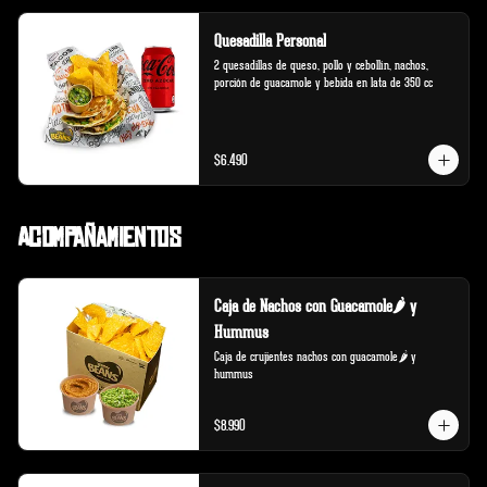
Quesadilla Personal
2 quesadillas de queso, pollo y cebollín, nachos, 
porción de guacamole y bebida en lata de 350 cc
$6.490
Acompañamientos
Caja de Nachos con Guacamole🌶️ y
Hummus
Caja de crujientes nachos con guacamole🌶️ y 
hummus
$8.990