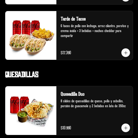
Tarde de Tacos
6 tacos de pollo con lechuga, arroz cilantro, porotos y 
crema ácida + 3 bebidas + nachos cheddar para 
compartir
$17.390
Quesadillas
Quesadilla Duo
8 slides de quesadillas de queso, pollo y cebollín, 
porción de guacamole y 2 bebidas en lata de 350cc
$10.990