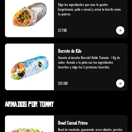
Elige los ingredientes que mas te gusten 
(vegetariano, pollo o carne) y arma tu burrito como 
tu quieras.
$7.790
Burrote de Kilo
Sumate al desafío Burrote! Doble Tamaño - 1 Kg de 
sabor. Ármalo a tu pinta con tus ingredientes 
favoritos y elige tus 2 proteínas favoritas.
$15.190
Armados por Tommy
Bowl Carnal Prime
Bowl de mechada, guacamole, arroz cilantro, porotos 