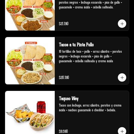
porotos negros + lechuga escarola + pico de gallo + 
guacamole + crema ácida + cebolla salteada.
$21.190
Tacos a tu Pinta Pollo
10 tortillas de taco + pollo + arroz cilantro + porotos 
negros + lechuga escarola + pico de gallo + 
guacamole + cebolla salteada y crema ácida
$20.190
Taqueo Wey
Tacos con lechuga, arroz cilantro, porotos y crema 
ácida + nachos guacamole ó cheddar + bebida.
$9.590