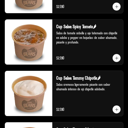
$2.190
Cup Salsa Spicy Tomato🌶️
Salsa de tomate cebolla y ajo tatemado con chipotle 
en adobo y pepper en hojuelas; de sabor ahumado, 
picante y profundo.
$2.190
Cup Salsa Tommy Chipotle🌶️
Salsa cremosa ligeramente picante con sabor 
ahumado intenso de ají chipotle adobado.
$2.190