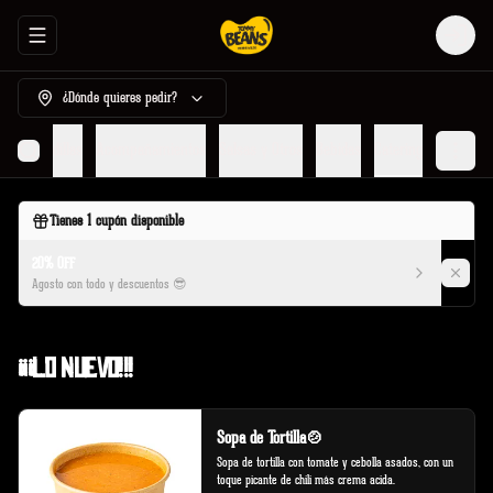
Abrir menu de navegación
Login
¿Dónde quieres pedir?
r
Quesadillas
Acompañamientos
Salsas y Otros
Bebidas
Catering
Tienes
1
cupón disponible
20% OFF
Agosto con todo y descuentos 😎
¡¡¡Lo Nuevo!!!
Sopa de Tortilla🍲
Sopa de tortilla con tomate y cebolla asados, con un 
toque picante de chili más crema acida.