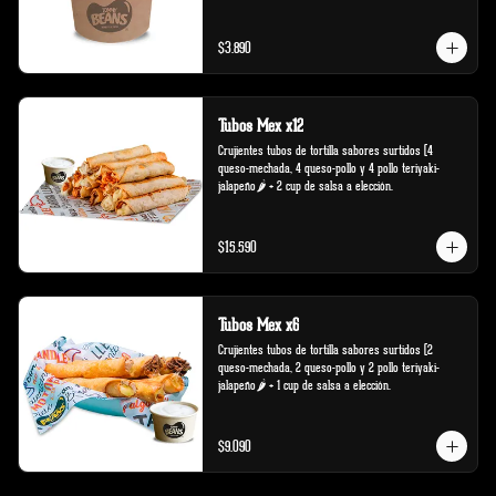
$3.890
Tubos Mex x12
Crujientes tubos de tortilla sabores surtidos (4 
queso-mechada, 4 queso-pollo y 4 pollo teriyaki-
jalapeño🌶️ + 2 cup de salsa a elección.
$15.590
Tubos Mex x6
Crujientes tubos de tortilla sabores surtidos (2 
queso-mechada, 2 queso-pollo y 2 pollo teriyaki-
jalapeño🌶️ + 1 cup de salsa a elección.
$9.090