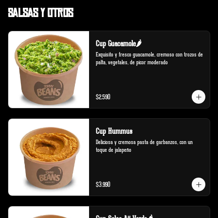
Salsas y Otros
Cup Guacamole🌶️
Exquisito y fresco guacamole, cremoso con trozos de 
palta, vegetales, de picor moderado
$2.590
Cup Hummus
Deliciosa y cremosa pasta de garbanzos, con un 
toque de jalapeño
$3.990