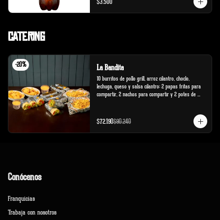
$3.500
Catering
-
20
%
La Bandita
10 burritos de pollo grill, arroz cilantro, choclo, 
lechuga, queso y salsa cilantro; 2 papas fritas para 
compartir, 2 nachos para compartir y 2 potes de 
salsa cheddar.
$72.190
$90.240
Conócenos
Franquicias
Trabaja con nosotros