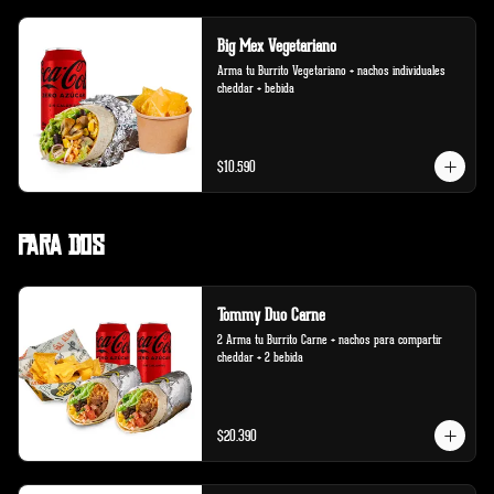
Big Mex Vegetariano
Arma tu Burrito Vegetariano + nachos individuales 
cheddar + bebida
$10.590
Para Dos
Tommy Duo Carne
2 Arma tu Burrito Carne + nachos para compartir 
cheddar + 2 bebida
$20.390