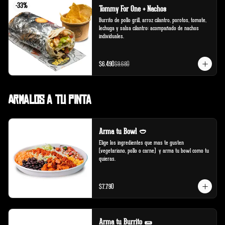
-
33
%
Tommy For One + Nachos
Burrito de pollo grill, arroz cilantro, porotos, tomate, 
lechuga y salsa cilantro; acompañado de nachos 
individuales.
$6.490
$9.680
Armalos a tu pinta
Arma tu Bowl 🥙
Elige los ingredientes que mas te gusten 
(vegetariano, pollo o carne)  y arma tu bowl como tu 
quieras.
$7.790
Arma tu Burrito 🌯