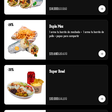
$14.000
$17.050
-
24
%
Dupla Mex
1 arma tu burrito de mechada +  1 arma tu burrito de 
pollo + papas para compartir
$15.690
$20.670
-
30
%
Super Bowl
$10.000
$14.270