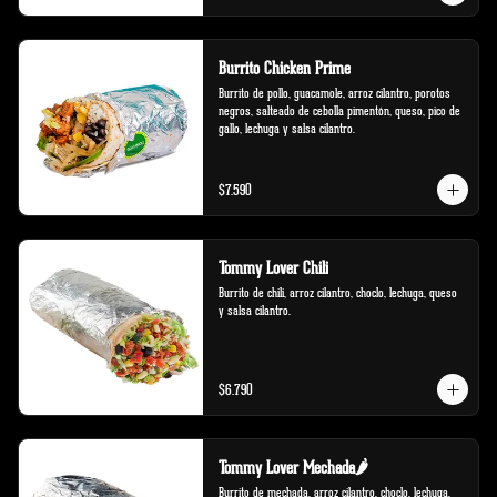
Burrito Chicken Prime
Burrito de pollo, guacamole, arroz cilantro, porotos 
negros, salteado de cebolla pimentón, queso, pico de 
gallo, lechuga y salsa cilantro.
$7.590
Tommy Lover Chili
Burrito de chili, arroz cilantro, choclo, lechuga, queso 
y salsa cilantro.
$6.790
Tommy Lover Mechada🌶️
Burrito de mechada, arroz cilantro, choclo, lechuga, 