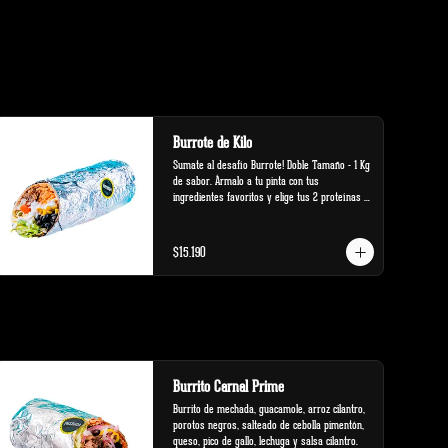
Burrote de Kilo
Sumate al desafío Burrote! Doble Tamaño - 1 Kg 
de sabor. Ármalo a tu pinta con tus 
ingredientes favoritos y elige tus 2 proteínas 
favoritas.
$15.190
Burrito Carnal Prime
Burrito de mechada, guacamole, arroz cilantro, 
porotos negros, salteado de cebolla pimentón, 
queso, pico de gallo, lechuga y salsa cilantro.