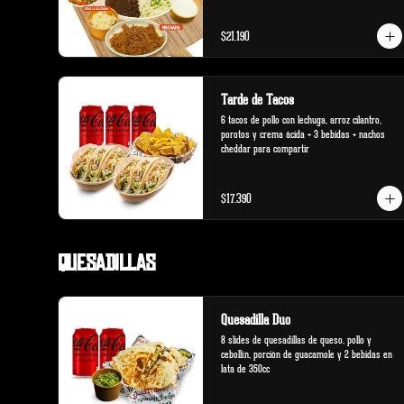
salteada.
$21.190
Tarde de Tacos
6 tacos de pollo con lechuga, arroz cilantro, 
porotos y crema ácida + 3 bebidas + nachos 
cheddar para compartir
$17.390
Quesadillas
Quesadilla Duo
8 slides de quesadillas de queso, pollo y 
cebollín, porción de guacamole y 2 bebidas en 
lata de 350cc