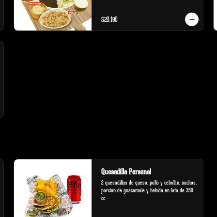
ácida
$20.190
Quesadilla Personal
2 quesadillas de queso, pollo y cebollín, nachos, 
porción de guacamole y bebida en lata de 350 
cc