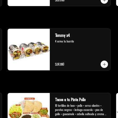
$20.090
Tommy x4
4 arma tu burrito
$24.990
Tacos a tu Pinta Pollo
10 tortillas de taco + pollo + arroz cilantro + 
porotos negros + lechuga escarola + pico de 
gallo + guacamole + cebolla salteada y crema 