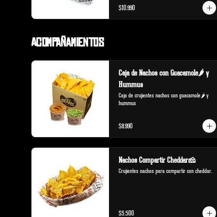
$10.990
Acompañamientos
Caja de Nachos con Guacamole🌶️ y
Hummus
Caja de crujientes nachos con guacamole🌶️ y 
hummus
$8.990
Nachos Compartir Cheddar🧀
Crujientes nachos para compartir con cheddar.
$5.500