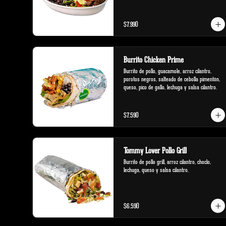
$7.990
Burrito Chicken Prime
Burrito de pollo, guacamole, arroz cilantro, 
porotos negros, salteado de cebolla pimentón, 
queso, pico de gallo, lechuga y salsa cilantro.
$7.590
Tommy Lover Pollo Grill
Burrito de pollo grill, arroz cilantro, choclo, 
lechuga, queso y salsa cilantro.
$6.590