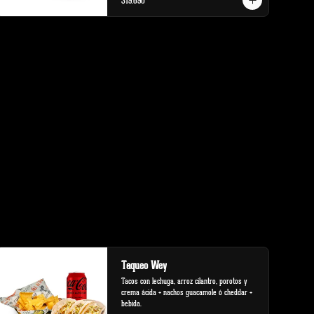
$19.690
Taqueo Wey
Tacos con lechuga, arroz cilantro, porotos y 
crema ácida + nachos guacamole ó cheddar + 
bebida.