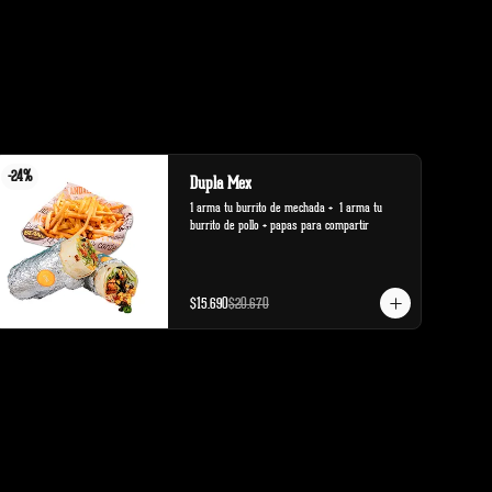
-
24
%
Dupla Mex
1 arma tu burrito de mechada +  1 arma tu 
burrito de pollo + papas para compartir
$15.690
$20.670