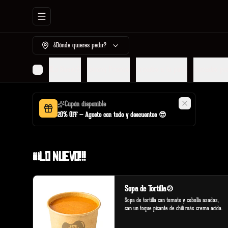
Abrir menu de navegación
¿Dónde quieres pedir?
¡¡¡Lo Nuevo!!!
Tommy Promos
Armalos a tu pinta
Armados po
Cupón disponible
20% OFF — Agosto con todo y descuentos 😎
¡¡¡Lo Nuevo!!!
Sopa de Tortilla🍲
Sopa de tortilla con tomate y cebolla asados, 
con un toque picante de chili más crema acida.