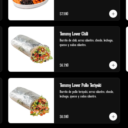
$7.590
Tommy Lover Chili
Burrito de chili, arroz cilantro, choclo, lechuga, 
queso y salsa cilantro.
$6.790
Tommy Lover Pollo Teriyaki
Burrito de pollo teriyaki, arroz cilantro, choclo, 
lechuga, queso y salsa cilantro.
$6.590