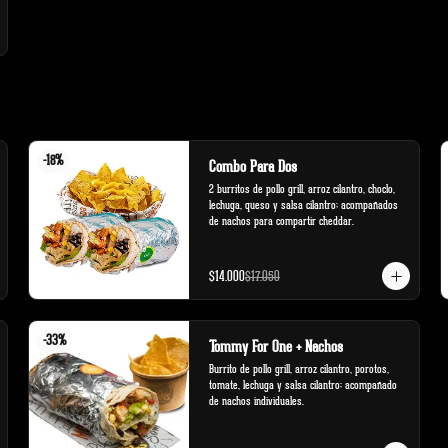
-
18
%
Combo Para Dos
2 burritos de pollo grill, arroz cilantro, choclo, 
lechuga, queso y salsa cilantro; acompañados 
de nachos para compartir cheddar.
$14.000
$17.050
-
33
%
Tommy For One + Nachos
Burrito de pollo grill, arroz cilantro, porotos, 
tomate, lechuga y salsa cilantro; acompañado 
de nachos individuales.