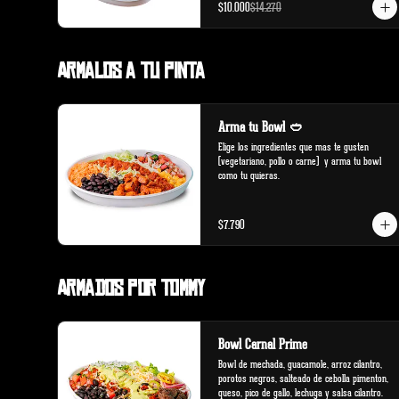
$10.000
$14.270
Armalos a tu pinta
Arma tu Bowl 🥙
Elige los ingredientes que mas te gusten 
(vegetariano, pollo o carne)  y arma tu bowl 
como tu quieras.
$7.790
Armados por Tommy
Bowl Carnal Prime
Bowl de mechada, guacamole, arroz cilantro, 
porotos negros, salteado de cebolla pimenton, 
queso, pico de gallo, lechuga y salsa cilantro.