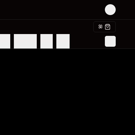
Login
$0
ientos
Salsas y Otros
Bebidas
Catering