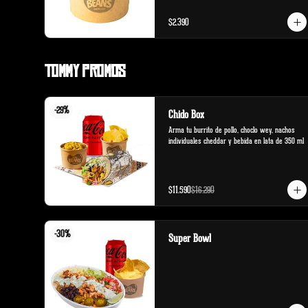
$2.390
Tommy Promos
-
29
%
Chido Box
Arma tu burrito de pollo, choclo wey, nachos 
individuales cheddar y bebida en lata de 350 ml
$11.590
$16.290
-
30
%
Super Bowl