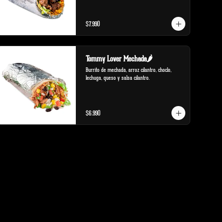
$7.990
Tommy Lover Mechada🌶️
Burrito de mechada, arroz cilantro, choclo, 
lechuga, queso y salsa cilantro.
$6.990