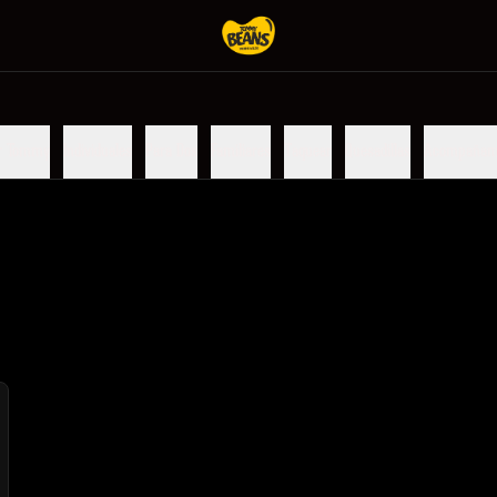
r Tommy
Individuales
Para Dos
Familiares
Taquear
Quesadillas
Acompañam