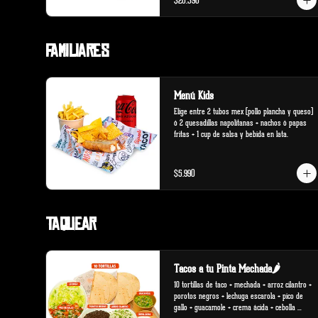
$20.390
Familiares
Menú Kids
Elige entre 2 tubos mex (pollo plancha y queso) 
ó 2 quesadillas napolitanas + nachos ó papas 
fritas + 1 cup de salsa y bebida en lata.
$5.990
Taquear
Tacos a tu Pinta Mechada🌶️
10 tortillas de taco + mechada + arroz cilantro + 
porotos negros + lechuga escarola + pico de 
gallo + guacamole + crema ácida + cebolla 