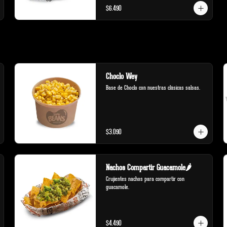
$6.490
Choclo Wey
Base de Choclo con nuestras clásicas salsas.
$3.090
Nachos Compartir Guacamole🌶️
Crujientes nachos para compartir con 
guacamole.
$4.490