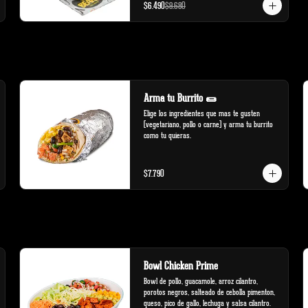
$6.490
$9.680
Arma tu Burrito 🌯
Elige los ingredientes que mas te gusten 
(vegetariano, pollo o carne) y arma tu burrito 
como tu quieras.
$7.790
Bowl Chicken Prime
Bowl de pollo, guacamole, arroz cilantro, 
porotos negros, salteado de cebolla pimenton, 
queso, pico de gallo, lechuga y salsa cilantro.