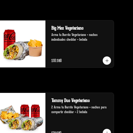
Big Mex Vegetariano
Arma tu Burrito Vegetariano + nachos 
individuales cheddar + bebida
$10.590
Tommy Duo Vegetariano
2 Arma tu Burrito Vegetariano + nachos para 
compartir cheddar + 2 bebida