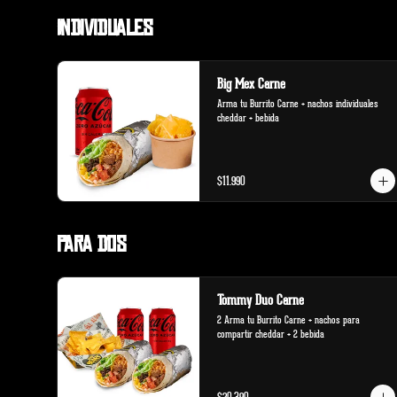
Individuales
Big Mex Carne
Arma tu Burrito Carne + nachos individuales 
cheddar + bebida
$11.990
Para Dos
Tommy Duo Carne
2 Arma tu Burrito Carne + nachos para 
compartir cheddar + 2 bebida