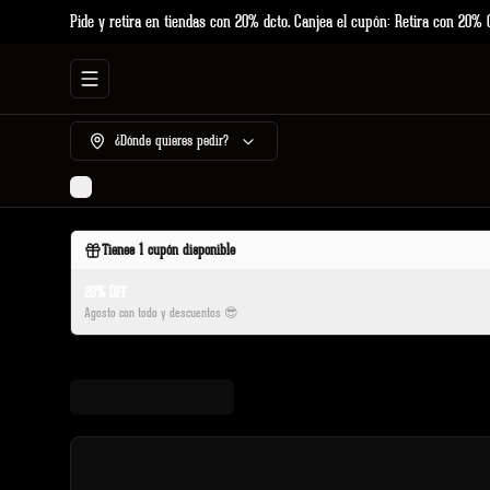
Pide y retira en tiendas con 20% dcto. Canjea el cupón: Retira con 20% 
Abrir menu de navegación
¿Dónde quieres pedir?
Tienes
1
cupón disponible
20% OFF
Agosto con todo y descuentos 😎