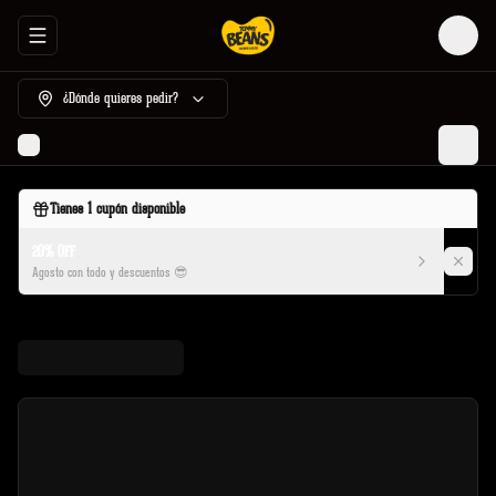
Abrir menu de navegación
Login
¿Dónde quieres pedir?
Tienes
1
cupón disponible
20% OFF
Agosto con todo y descuentos 😎