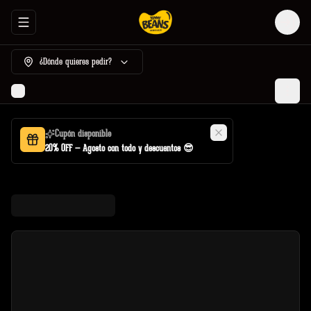
Abrir menu de navegación
Login
¿Dónde quieres pedir?
Cupón disponible
20% OFF — Agosto con todo y descuentos 😎