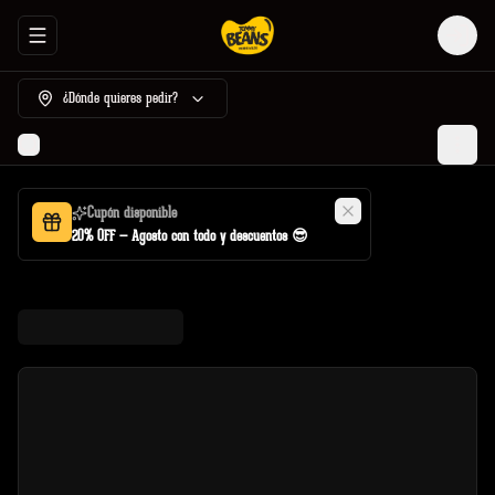
Abrir menu de navegación
Login
¿Dónde quieres pedir?
Cupón disponible
20% OFF — Agosto con todo y descuentos 😎