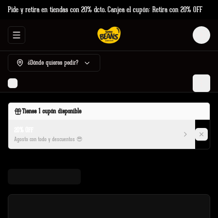
Pide y retira en tiendas con 20% dcto. Canjea el cupón: Retira con 20% OFF
Abrir menu de navegación
Login
¿Dónde quieres pedir?
Tienes
1
cupón disponible
20% OFF
Agosto con todo y descuentos 😎