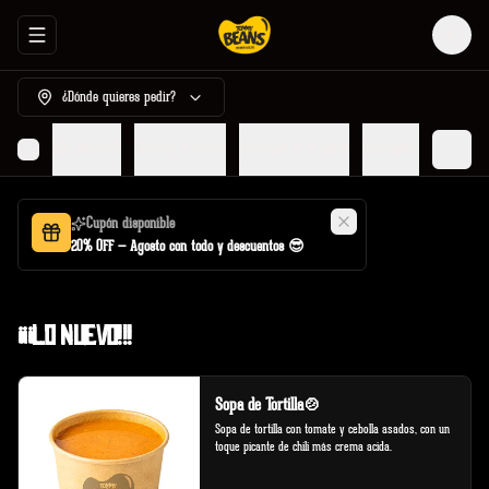
Abrir menu de navegación
Login
¿Dónde quieres pedir?
¡¡¡Lo Nuevo!!!
Tommy Promos
Armalos a tu pinta
Armados por Tommy
Cupón disponible
20% OFF — Agosto con todo y descuentos 😎
¡¡¡Lo Nuevo!!!
Sopa de Tortilla🍲
Sopa de tortilla con tomate y cebolla asados, con un 
toque picante de chili más crema acida.