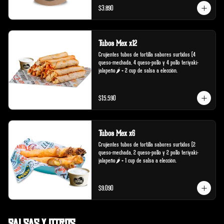
$3.890
Tubos Mex x12
Crujientes tubos de tortilla sabores surtidos (4 
queso-mechada, 4 queso-pollo y 4 pollo teriyaki-
jalapeño🌶️ + 2 cup de salsa a elección.
$15.590
Tubos Mex x6
Crujientes tubos de tortilla sabores surtidos (2 
queso-mechada, 2 queso-pollo y 2 pollo teriyaki-
jalapeño🌶️ + 1 cup de salsa a elección.
$9.090
Salsas y Otros