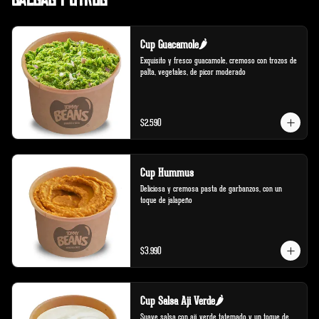
Cup Guacamole🌶️
Exquisito y fresco guacamole, cremoso con trozos de 
palta, vegetales, de picor moderado
$2.590
Cup Hummus
Deliciosa y cremosa pasta de garbanzos, con un 
toque de jalapeño
$3.990
Cup Salsa Aji Verde🌶️
Suave salsa con ají verde tatemado y un toque de 