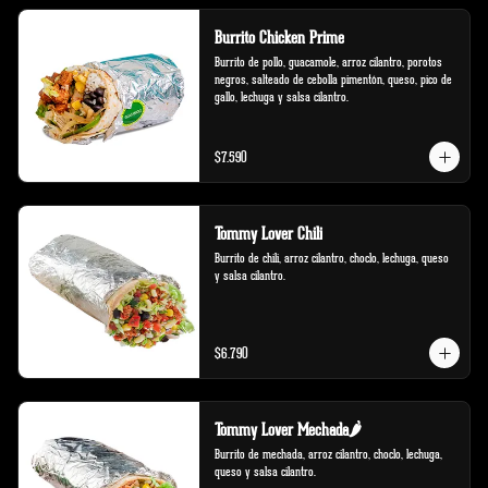
Burrito Chicken Prime
Burrito de pollo, guacamole, arroz cilantro, porotos 
negros, salteado de cebolla pimentón, queso, pico de 
gallo, lechuga y salsa cilantro.
$7.590
Tommy Lover Chili
Burrito de chili, arroz cilantro, choclo, lechuga, queso 
y salsa cilantro.
$6.790
Tommy Lover Mechada🌶️
Burrito de mechada, arroz cilantro, choclo, lechuga, 
queso y salsa cilantro.