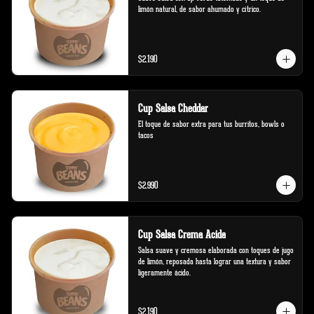
limón natural, de sabor ahumado y cítrico.
$2.190
Cup Salsa Cheddar
El toque de sabor extra para tus burritos, bowls o 
tacos
$2.990
Cup Salsa Crema Acida
Salsa suave y cremosa elaborada con toques de jugo 
de limón, reposada hasta lograr una textura y sabor 
ligeramente ácido.
$2.190