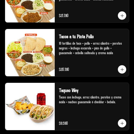
$21.190
Tacos a tu Pinta Pollo
10 tortillas de taco + pollo + arroz cilantro + porotos 
negros + lechuga escarola + pico de gallo + 
guacamole + cebolla salteada y crema ácida
$20.190
Taqueo Wey
Tacos con lechuga, arroz cilantro, porotos y crema 
ácida + nachos guacamole ó cheddar + bebida.
$9.590