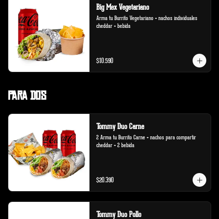
Big Mex Vegetariano
Arma tu Burrito Vegetariano + nachos individuales 
cheddar + bebida
$10.590
Para Dos
Tommy Duo Carne
2 Arma tu Burrito Carne + nachos para compartir 
cheddar + 2 bebida
$20.390
Tommy Duo Pollo