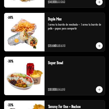
$14.000
$17.050
-
24
%
Dupla Mex
1 arma tu burrito de mechada +  1 arma tu burrito de 
pollo + papas para compartir
$15.690
$20.670
-
30
%
Super Bowl
$10.000
$14.270
-
33
%
Tommy For One + Nachos