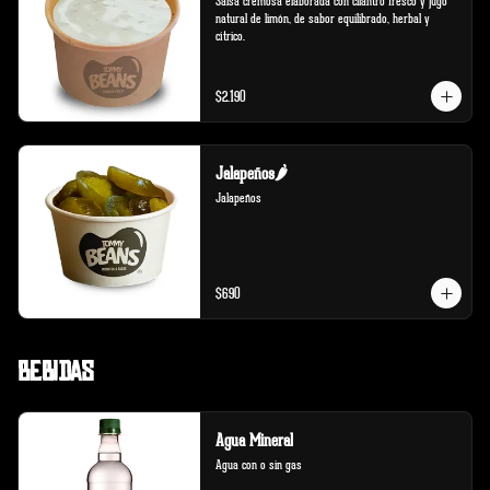
Salsa cremosa elaborada con cilantro fresco y jugo 
natural de limón, de sabor equilibrado, herbal y 
cítrico.
$2.190
Jalapeños🌶️
Jalapeños
$690
Bebidas
Agua Mineral
Agua con o sin gas