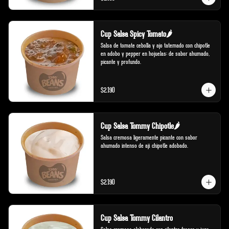
Cup Salsa Spicy Tomato🌶️
Salsa de tomate cebolla y ajo tatemado con chipotle 
en adobo y pepper en hojuelas; de sabor ahumado, 
picante y profundo.
$2.190
Cup Salsa Tommy Chipotle🌶️
Salsa cremosa ligeramente picante con sabor 
ahumado intenso de ají chipotle adobado.
$2.190
Cup Salsa Tommy Cilantro