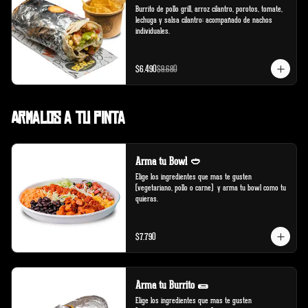
Burrito de pollo grill, arroz cilantro, porotos, tomate, 
lechuga y salsa cilantro; acompañado de nachos 
individuales.
$6.490
$9.680
Armalos a tu pinta
Arma tu Bowl 🥙
Elige los ingredientes que mas te gusten 
(vegetariano, pollo o carne)  y arma tu bowl como tu 
quieras.
$7.790
Arma tu Burrito 🌯
Elige los ingredientes que mas te gusten 