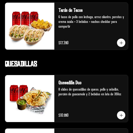
Tarde de Tacos
6 tacos de pollo con lechuga, arroz cilantro, porotos y 
crema ácida + 3 bebidas + nachos cheddar para 
compartir
$17.390
Quesadillas
Quesadilla Duo
8 slides de quesadillas de queso, pollo y cebollín, 
porción de guacamole y 2 bebidas en lata de 350cc
$10.990