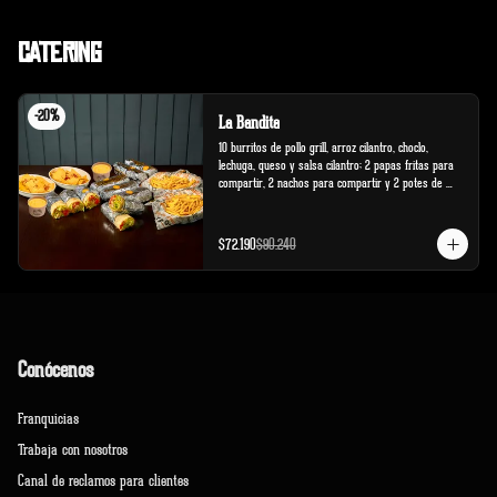
Catering
-
20
%
La Bandita
10 burritos de pollo grill, arroz cilantro, choclo, 
lechuga, queso y salsa cilantro; 2 papas fritas para 
compartir, 2 nachos para compartir y 2 potes de 
salsa cheddar.
$72.190
$90.240
Conócenos
Franquicias
Trabaja con nosotros
Canal de reclamos para clientes