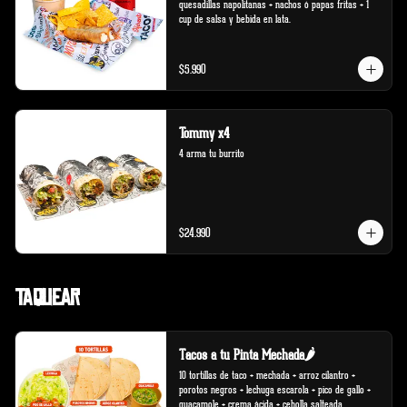
quesadillas napolitanas + nachos ó papas fritas + 1 
cup de salsa y bebida en lata.
$5.990
Tommy x4
4 arma tu burrito
$24.990
Taquear
Tacos a tu Pinta Mechada🌶️
10 tortillas de taco + mechada + arroz cilantro + 
porotos negros + lechuga escarola + pico de gallo + 
guacamole + crema ácida + cebolla salteada.