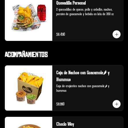
Quesadilla Personal
2 quesadillas de queso, pollo y cebollín, nachos, 
porción de guacamole y bebida en lata de 350 cc
$6.490
Acompañamientos
Caja de Nachos con Guacamole🌶️ y
Hummus
Caja de crujientes nachos con guacamole🌶️ y 
hummus
$8.990
Choclo Wey