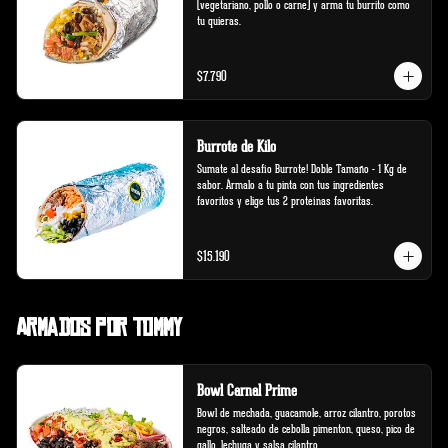
(vegetariano, pollo o carne) y arma tu burrito como 
tu quieras.
$7.790
Burrote de Kilo
Sumate al desafío Burrote! Doble Tamaño - 1 Kg de 
sabor. Ármalo a tu pinta con tus ingredientes 
favoritos y elige tus 2 proteínas favoritas.
$15.190
Armados por Tommy
Bowl Carnal Prime
Bowl de mechada, guacamole, arroz cilantro, porotos 
negros, salteado de cebolla pimenton, queso, pico de 
gallo, lechuga y salsa cilantro.