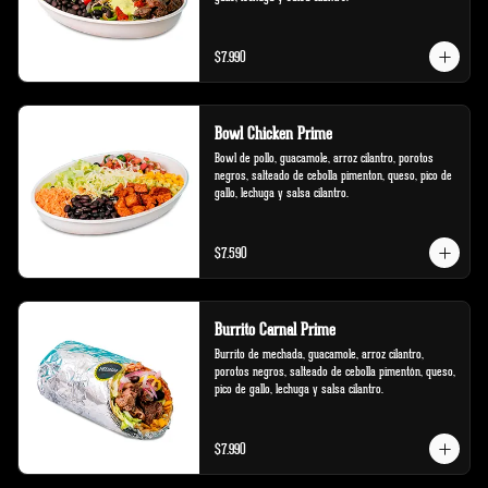
$7.990
Bowl Chicken Prime
Bowl de pollo, guacamole, arroz cilantro, porotos 
negros, salteado de cebolla pimenton, queso, pico de 
gallo, lechuga y salsa cilantro.
$7.590
Burrito Carnal Prime
Burrito de mechada, guacamole, arroz cilantro, 
porotos negros, salteado de cebolla pimentón, queso, 
pico de gallo, lechuga y salsa cilantro.
$7.990