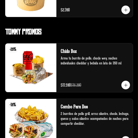
$2.390
Tommy Promos
-
29
%
Chido Box
Arma tu burrito de pollo, choclo wey, nachos 
individuales cheddar y bebida en lata de 350 ml
$11.590
$16.290
-
18
%
Combo Para Dos
2 burritos de pollo grill, arroz cilantro, choclo, lechuga, 
queso y salsa cilantro; acompañados de nachos para 
compartir cheddar.