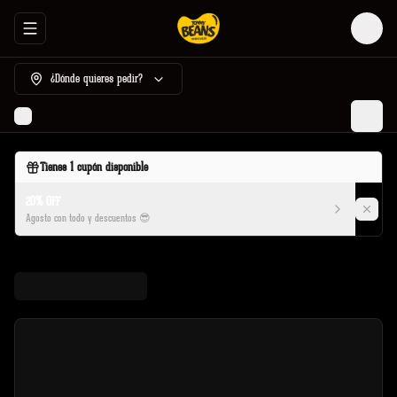
Abrir menu de navegación
Login
¿Dónde quieres pedir?
Tienes
1
cupón disponible
20% OFF
Agosto con todo y descuentos 😎