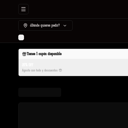
Abrir menu de navegación
¿Dónde quieres pedir?
Tienes
1
cupón disponible
20% OFF
Agosto con todo y descuentos 😎