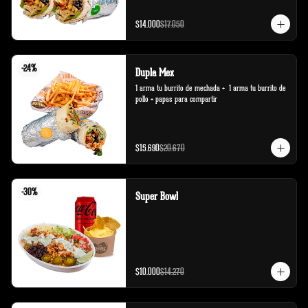
$14.000
$17.050
-
24
%
Dupla Mex
1 arma tu burrito de mechada +  1 arma tu burrito de 
pollo + papas para compartir
$15.690
$20.670
-
30
%
Super Bowl
$10.000
$14.270