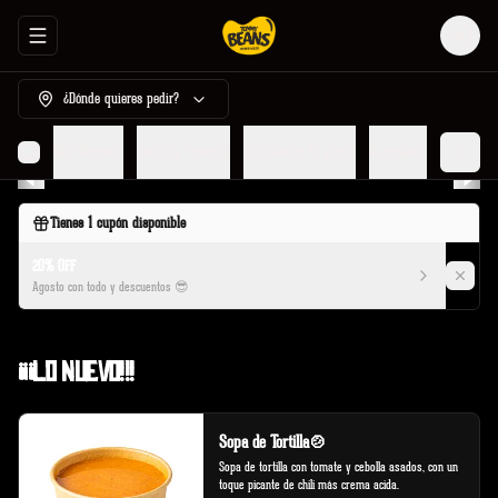
Abrir menu de navegación
Login
¿Dónde quieres pedir?
¡¡¡Lo Nuevo!!!
Tommy Promos
Armalos a tu pinta
Armados por Tommy
Tienes
1
cupón disponible
20% OFF
Agosto con todo y descuentos 😎
¡¡¡Lo Nuevo!!!
Sopa de Tortilla🍲
Sopa de tortilla con tomate y cebolla asados, con un 
toque picante de chili más crema acida.