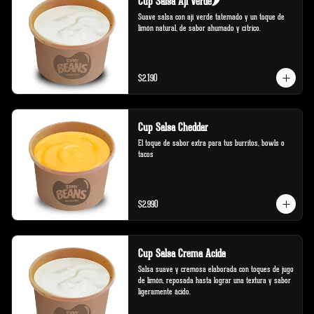
Cup Salsa Aji Verde🌶️
Suave salsa con ají verde tatemado y un toque de 
limón natural, de sabor ahumado y cítrico.
$2.190
Cup Salsa Cheddar
El toque de sabor extra para tus burritos, bowls o 
tacos
$2.990
Cup Salsa Crema Acida
Salsa suave y cremosa elaborada con toques de jugo 
de limón, reposada hasta lograr una textura y sabor 
ligeramente ácido.