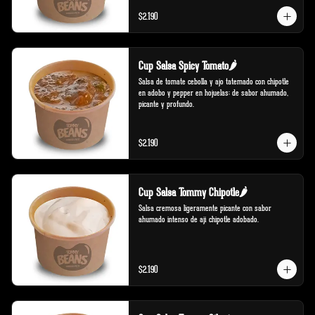
$2.190
Cup Salsa Spicy Tomato🌶️
Salsa de tomate cebolla y ajo tatemado con chipotle 
en adobo y pepper en hojuelas; de sabor ahumado, 
picante y profundo.
$2.190
Cup Salsa Tommy Chipotle🌶️
Salsa cremosa ligeramente picante con sabor 
ahumado intenso de ají chipotle adobado.
$2.190