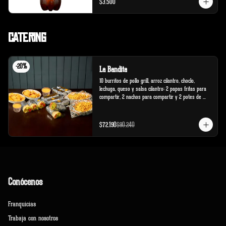
$3.500
Catering
-
20
%
La Bandita
10 burritos de pollo grill, arroz cilantro, choclo, 
lechuga, queso y salsa cilantro; 2 papas fritas para 
compartir, 2 nachos para compartir y 2 potes de 
salsa cheddar.
$72.190
$90.240
Conócenos
Franquicias
Trabaja con nosotros