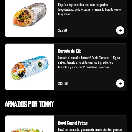
Elige los ingredientes que mas te gusten 
(vegetariano, pollo o carne) y arma tu burrito como 
tu quieras.
$7.790
Burrote de Kilo
Sumate al desafío Burrote! Doble Tamaño - 1 Kg de 
sabor. Ármalo a tu pinta con tus ingredientes 
favoritos y elige tus 2 proteínas favoritas.
$15.190
Armados por Tommy
Bowl Carnal Prime
Bowl de mechada, guacamole, arroz cilantro, porotos 