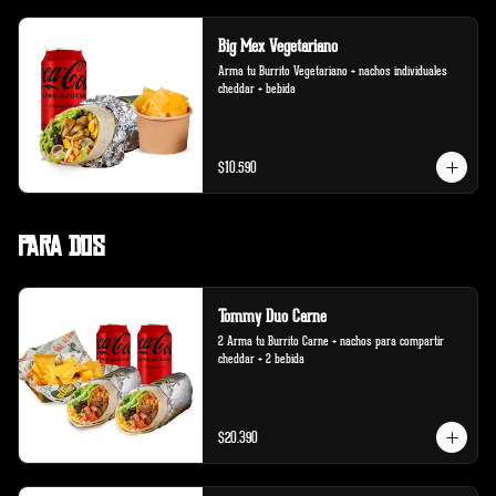
Big Mex Vegetariano
Arma tu Burrito Vegetariano + nachos individuales 
cheddar + bebida
$10.590
Para Dos
Tommy Duo Carne
2 Arma tu Burrito Carne + nachos para compartir 
cheddar + 2 bebida
$20.390