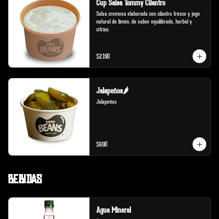
Cup Salsa Tommy Cilantro
Salsa cremosa elaborada con cilantro fresco y jugo 
natural de limón, de sabor equilibrado, herbal y 
cítrico.
$2.190
Jalapeños🌶️
Jalapeños
$690
Bebidas
Agua Mineral