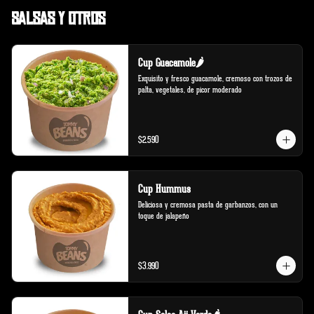
Salsas y Otros
Cup Guacamole🌶️
Exquisito y fresco guacamole, cremoso con trozos de 
palta, vegetales, de picor moderado
$2.590
Cup Hummus
Deliciosa y cremosa pasta de garbanzos, con un 
toque de jalapeño
$3.990