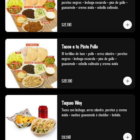
porotos negros + lechuga escarola + pico de gallo + 
guacamole + crema ácida + cebolla salteada.
$21.190
Tacos a tu Pinta Pollo
10 tortillas de taco + pollo + arroz cilantro + porotos 
negros + lechuga escarola + pico de gallo + 
guacamole + cebolla salteada y crema ácida
$20.190
Taqueo Wey
Tacos con lechuga, arroz cilantro, porotos y crema 
ácida + nachos guacamole ó cheddar + bebida.
$9.590