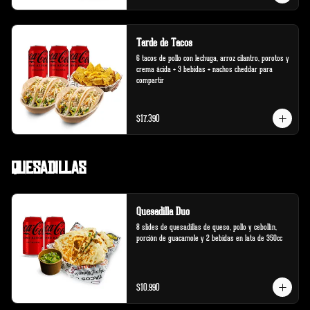
Tarde de Tacos
6 tacos de pollo con lechuga, arroz cilantro, porotos y 
crema ácida + 3 bebidas + nachos cheddar para 
compartir
$17.390
Quesadillas
Quesadilla Duo
8 slides de quesadillas de queso, pollo y cebollín, 
porción de guacamole y 2 bebidas en lata de 350cc
$10.990