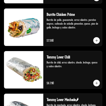
Burrito Chicken Prime
Burrito de pollo, guacamole, arroz cilantro, porotos 
negros, salteado de cebolla pimentón, queso, pico de 
gallo, lechuga y salsa cilantro.
$7.590
Tommy Lover Chili
Burrito de chili, arroz cilantro, choclo, lechuga, queso 
y salsa cilantro.
$6.790
Tommy Lover Mechada🌶️
Burrito de mechada, arroz cilantro, choclo, lechuga, 