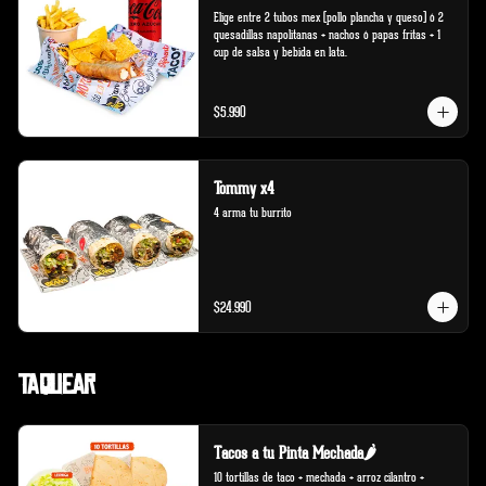
Elige entre 2 tubos mex (pollo plancha y queso) ó 2 
quesadillas napolitanas + nachos ó papas fritas + 1 
cup de salsa y bebida en lata.
$5.990
Tommy x4
4 arma tu burrito
$24.990
Taquear
Tacos a tu Pinta Mechada🌶️
10 tortillas de taco + mechada + arroz cilantro + 