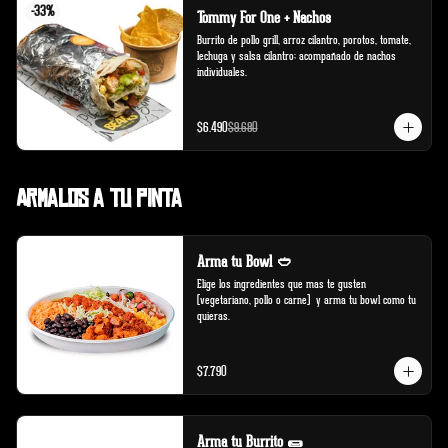
-
33
%
Tommy For One + Nachos
Burrito de pollo grill, arroz cilantro, porotos, tomate, 
lechuga y salsa cilantro; acompañado de nachos 
individuales.
$6.490
$9.680
Armalos a tu pinta
Arma tu Bowl 🥙
Elige los ingredientes que mas te gusten 
(vegetariano, pollo o carne)  y arma tu bowl como tu 
quieras.
$7.790
Arma tu Burrito 🌯