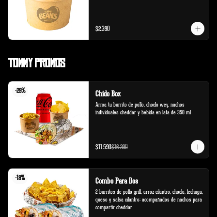
$2.390
Tommy Promos
-
29
%
Chido Box
Arma tu burrito de pollo, choclo wey, nachos 
individuales cheddar y bebida en lata de 350 ml
$11.590
$16.290
-
18
%
Combo Para Dos
2 burritos de pollo grill, arroz cilantro, choclo, lechuga, 
queso y salsa cilantro; acompañados de nachos para 
compartir cheddar.