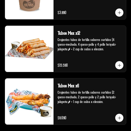
$3.890
Tubos Mex x12
Crujientes tubos de tortilla sabores surtidos (4 
queso-mechada, 4 queso-pollo y 4 pollo teriyaki-
jalapeño🌶️ + 2 cup de salsa a elección.
$15.590
Tubos Mex x6
Crujientes tubos de tortilla sabores surtidos (2 
queso-mechada, 2 queso-pollo y 2 pollo teriyaki-
jalapeño🌶️ + 1 cup de salsa a elección.
$9.090