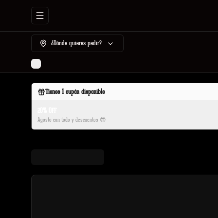
Abrir menu de navegación
¿Dónde quieres pedir?
Tienes
1
cupón disponible
20% OFF
Agosto con todo y descuentos 😎