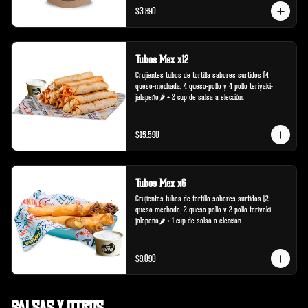
$3.890
Tubos Mex x12
Crujientes tubos de tortilla sabores surtidos (4 
queso-mechada, 4 queso-pollo y 4 pollo teriyaki-
jalapeño🌶️ + 2 cup de salsa a elección.
$15.590
Tubos Mex x6
Crujientes tubos de tortilla sabores surtidos (2 
queso-mechada, 2 queso-pollo y 2 pollo teriyaki-
jalapeño🌶️ + 1 cup de salsa a elección.
$9.090
Salsas y Otros