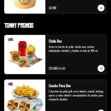
$2.390
Tommy Promos
-
29
%
Chido Box
Arma tu burrito de pollo, choclo wey, nachos 
individuales cheddar y bebida en lata de 350 ml
$11.590
$16.290
-
18
%
Combo Para Dos
2 burritos de pollo grill, arroz cilantro, choclo, lechuga, 
queso y salsa cilantro; acompañados de nachos para 
compartir cheddar.