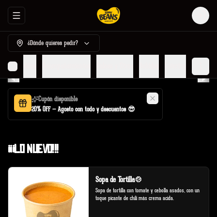
Abrir menu de navegación
Login
¿Dónde quieres pedir?
r
Quesadillas
Acompañamientos
Salsas y Otros
Bebidas
Catering
Cupón disponible
20% OFF — Agosto con todo y descuentos 😎
¡¡¡Lo Nuevo!!!
Sopa de Tortilla🍲
Sopa de tortilla con tomate y cebolla asados, con un 
toque picante de chili más crema acida.