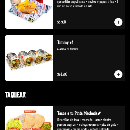
quesadillas napolitanas + nachos ó papas fritas + 1 
cup de salsa y bebida en lata.
$5.990
Tommy x4
4 arma tu burrito
$24.990
Taquear
Tacos a tu Pinta Mechada🌶️
10 tortillas de taco + mechada + arroz cilantro + 
porotos negros + lechuga escarola + pico de gallo + 
guacamole + crema ácida + cebolla salteada.