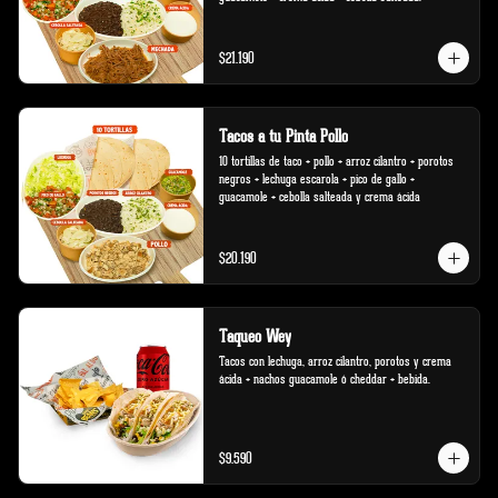
$21.190
Tacos a tu Pinta Pollo
10 tortillas de taco + pollo + arroz cilantro + porotos 
negros + lechuga escarola + pico de gallo + 
guacamole + cebolla salteada y crema ácida
$20.190
Taqueo Wey
Tacos con lechuga, arroz cilantro, porotos y crema 
ácida + nachos guacamole ó cheddar + bebida.
$9.590