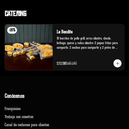
Catering
-
20
%
La Bandita
10 burritos de pollo grill, arroz cilantro, choclo, 
lechuga, queso y salsa cilantro; 2 papas fritas para 
compartir, 2 nachos para compartir y 2 potes de 
salsa cheddar.
$72.190
$90.240
Conócenos
Franquicias
Trabaja con nosotros
Canal de reclamos para clientes