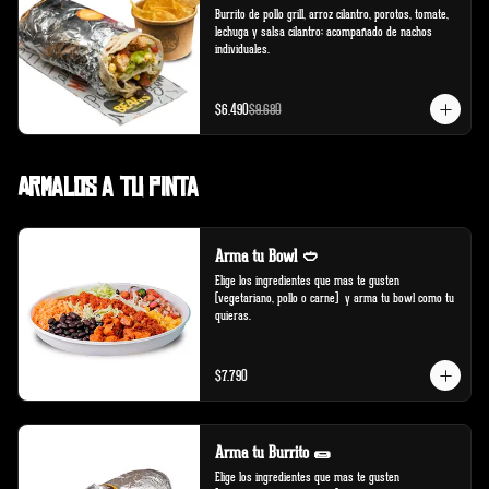
Burrito de pollo grill, arroz cilantro, porotos, tomate, 
lechuga y salsa cilantro; acompañado de nachos 
individuales.
$6.490
$9.680
Armalos a tu pinta
Arma tu Bowl 🥙
Elige los ingredientes que mas te gusten 
(vegetariano, pollo o carne)  y arma tu bowl como tu 
quieras.
$7.790
Arma tu Burrito 🌯
Elige los ingredientes que mas te gusten 