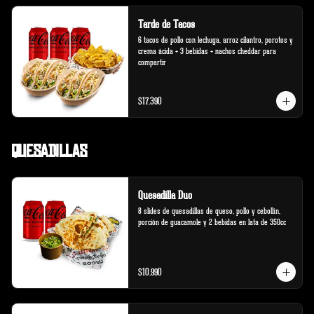
Tarde de Tacos
6 tacos de pollo con lechuga, arroz cilantro, porotos y 
crema ácida + 3 bebidas + nachos cheddar para 
compartir
$17.390
Quesadillas
Quesadilla Duo
8 slides de quesadillas de queso, pollo y cebollín, 
porción de guacamole y 2 bebidas en lata de 350cc
$10.990