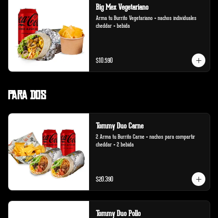
Big Mex Vegetariano
Arma tu Burrito Vegetariano + nachos individuales 
cheddar + bebida
$10.590
Para Dos
Tommy Duo Carne
2 Arma tu Burrito Carne + nachos para compartir 
cheddar + 2 bebida
$20.390
Tommy Duo Pollo