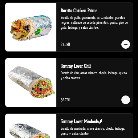
Burrito Chicken Prime
Burrito de pollo, guacamole, arroz cilantro, porotos 
negros, salteado de cebolla pimentón, queso, pico de 
gallo, lechuga y salsa cilantro.
$7.590
Tommy Lover Chili
Burrito de chili, arroz cilantro, choclo, lechuga, queso 
y salsa cilantro.
$6.790
Tommy Lover Mechada🌶️
Burrito de mechada, arroz cilantro, choclo, lechuga, 
queso y salsa cilantro.