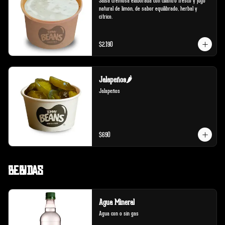
Salsa cremosa elaborada con cilantro fresco y jugo 
natural de limón, de sabor equilibrado, herbal y 
cítrico.
$2.190
Jalapeños🌶️
Jalapeños
$690
Bebidas
Agua Mineral
Agua con o sin gas