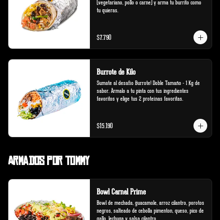
(vegetariano, pollo o carne) y arma tu burrito como 
tu quieras.
$7.790
Burrote de Kilo
Sumate al desafío Burrote! Doble Tamaño - 1 Kg de 
sabor. Ármalo a tu pinta con tus ingredientes 
favoritos y elige tus 2 proteínas favoritas.
$15.190
Armados por Tommy
Bowl Carnal Prime
Bowl de mechada, guacamole, arroz cilantro, porotos 
negros, salteado de cebolla pimenton, queso, pico de 
gallo, lechuga y salsa cilantro.