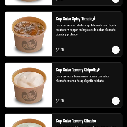
Cup Salsa Spicy Tomato🌶️
Salsa de tomate cebolla y ajo tatemado con chipotle 
en adobo y pepper en hojuelas; de sabor ahumado, 
picante y profundo.
$2.190
Cup Salsa Tommy Chipotle🌶️
Salsa cremosa ligeramente picante con sabor 
ahumado intenso de ají chipotle adobado.
$2.190
Cup Salsa Tommy Cilantro