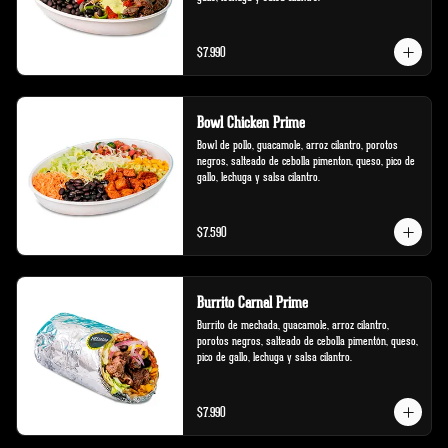
$7.990
Bowl Chicken Prime
Bowl de pollo, guacamole, arroz cilantro, porotos 
negros, salteado de cebolla pimenton, queso, pico de 
gallo, lechuga y salsa cilantro.
$7.590
Burrito Carnal Prime
Burrito de mechada, guacamole, arroz cilantro, 
porotos negros, salteado de cebolla pimentón, queso, 
pico de gallo, lechuga y salsa cilantro.
$7.990