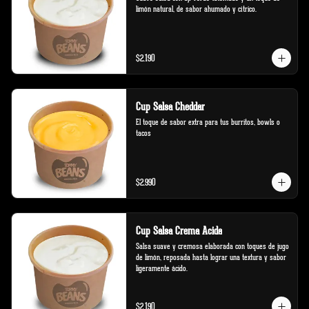
limón natural, de sabor ahumado y cítrico.
$2.190
Cup Salsa Cheddar
El toque de sabor extra para tus burritos, bowls o 
tacos
$2.990
Cup Salsa Crema Acida
Salsa suave y cremosa elaborada con toques de jugo 
de limón, reposada hasta lograr una textura y sabor 
ligeramente ácido.
$2.190