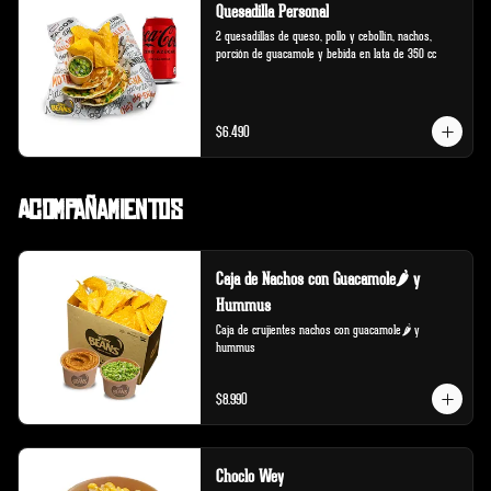
Quesadilla Personal
2 quesadillas de queso, pollo y cebollín, nachos, 
porción de guacamole y bebida en lata de 350 cc
$6.490
Acompañamientos
Caja de Nachos con Guacamole🌶️ y
Hummus
Caja de crujientes nachos con guacamole🌶️ y 
hummus
$8.990
Choclo Wey