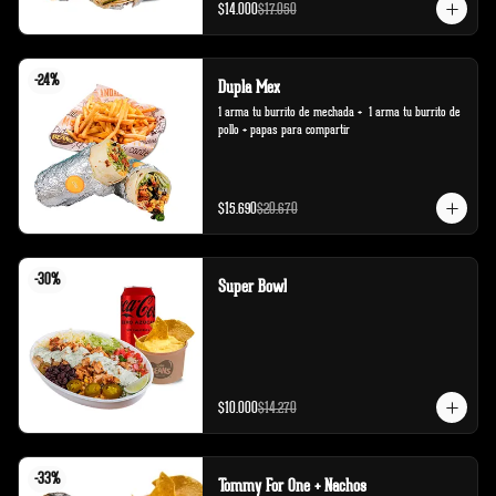
$14.000
$17.050
-
24
%
Dupla Mex
1 arma tu burrito de mechada +  1 arma tu burrito de 
pollo + papas para compartir
$15.690
$20.670
-
30
%
Super Bowl
$10.000
$14.270
-
33
%
Tommy For One + Nachos