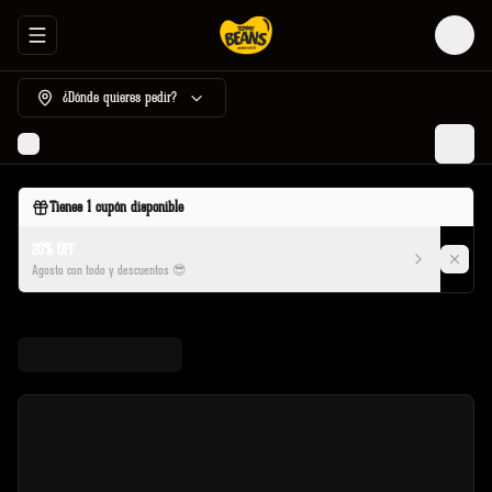
Abrir menu de navegación
Login
¿Dónde quieres pedir?
Tienes
1
cupón disponible
20% OFF
Agosto con todo y descuentos 😎