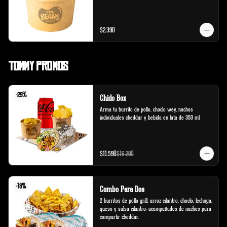
$2.390
Tommy Promos
-
29
%
Chido Box
Arma tu burrito de pollo, choclo wey, nachos 
individuales cheddar y bebida en lata de 350 ml
$11.590
$16.290
-
18
%
Combo Para Dos
2 burritos de pollo grill, arroz cilantro, choclo, lechuga, 
queso y salsa cilantro; acompañados de nachos para 
compartir cheddar.