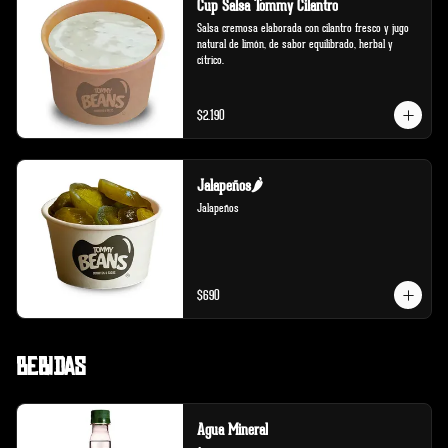
Cup Salsa Tommy Cilantro
Salsa cremosa elaborada con cilantro fresco y jugo 
natural de limón, de sabor equilibrado, herbal y 
cítrico.
$2.190
Jalapeños🌶️
Jalapeños
$690
Bebidas
Agua Mineral