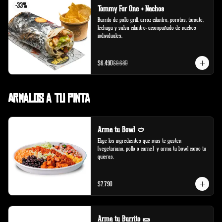
-
33
%
Tommy For One + Nachos
Burrito de pollo grill, arroz cilantro, porotos, tomate, 
lechuga y salsa cilantro; acompañado de nachos 
individuales.
$6.490
$9.680
Armalos a tu pinta
Arma tu Bowl 🥙
Elige los ingredientes que mas te gusten 
(vegetariano, pollo o carne)  y arma tu bowl como tu 
quieras.
$7.790
Arma tu Burrito 🌯