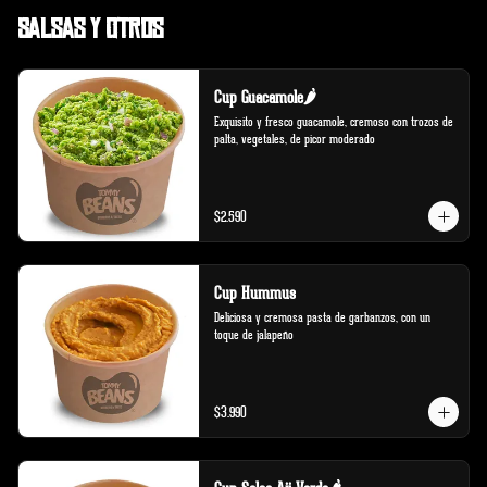
Salsas y Otros
Cup Guacamole🌶️
Exquisito y fresco guacamole, cremoso con trozos de 
palta, vegetales, de picor moderado
$2.590
Cup Hummus
Deliciosa y cremosa pasta de garbanzos, con un 
toque de jalapeño
$3.990