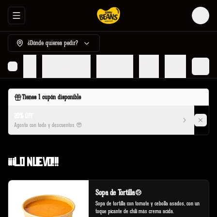
Abrir menu de navegación
Login
¿Dónde quieres pedir?
r
Quesadillas
Acompañamientos
Salsas y Otros
Bebidas
Catering
Tienes
1
cupón disponible
20% OFF
Agosto con todo y descuentos 😎
¡¡¡Lo Nuevo!!!
Sopa de Tortilla🍲
Sopa de tortilla con tomate y cebolla asados, con un 
toque picante de chili más crema acida.