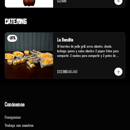
$3.500
Catering
-
20
%
La Bandita
10 burritos de pollo grill, arroz cilantro, choclo, 
lechuga, queso y salsa cilantro; 2 papas fritas para 
compartir, 2 nachos para compartir y 2 potes de 
salsa cheddar.
$72.190
$90.240
Conócenos
Franquicias
Trabaja con nosotros