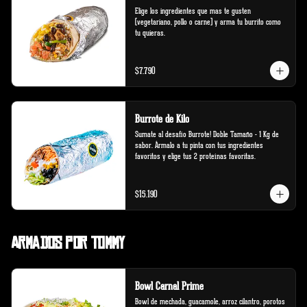
Elige los ingredientes que mas te gusten 
(vegetariano, pollo o carne) y arma tu burrito como 
tu quieras.
$7.790
Burrote de Kilo
Sumate al desafío Burrote! Doble Tamaño - 1 Kg de 
sabor. Ármalo a tu pinta con tus ingredientes 
favoritos y elige tus 2 proteínas favoritas.
$15.190
Armados por Tommy
Bowl Carnal Prime
Bowl de mechada, guacamole, arroz cilantro, porotos 