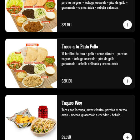
porotos negros + lechuga escarola + pico de gallo + 
guacamole + crema ácida + cebolla salteada.
$21.190
Tacos a tu Pinta Pollo
10 tortillas de taco + pollo + arroz cilantro + porotos 
negros + lechuga escarola + pico de gallo + 
guacamole + cebolla salteada y crema ácida
$20.190
Taqueo Wey
Tacos con lechuga, arroz cilantro, porotos y crema 
ácida + nachos guacamole ó cheddar + bebida.
$9.590