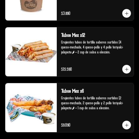
$3.890
Tubos Mex x12
Crujientes tubos de tortilla sabores surtidos (4 
queso-mechada, 4 queso-pollo y 4 pollo teriyaki-
jalapeño🌶️ + 2 cup de salsa a elección.
$15.590
Tubos Mex x6
Crujientes tubos de tortilla sabores surtidos (2 
queso-mechada, 2 queso-pollo y 2 pollo teriyaki-
jalapeño🌶️ + 1 cup de salsa a elección.
$9.090