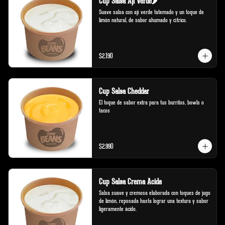
Cup Salsa Aji Verde🌶️
Suave salsa con ají verde tatemado y un toque de 
limón natural, de sabor ahumado y cítrico.
$2.190
Cup Salsa Cheddar
El toque de sabor extra para tus burritos, bowls o 
tacos
$2.990
Cup Salsa Crema Acida
Salsa suave y cremosa elaborada con toques de jugo 
de limón, reposada hasta lograr una textura y sabor 
ligeramente ácido.