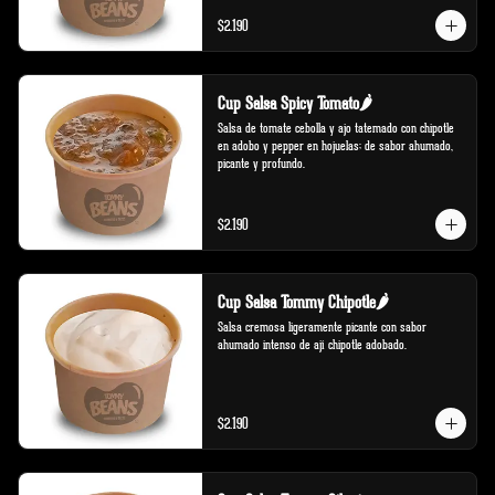
$2.190
Cup Salsa Spicy Tomato🌶️
Salsa de tomate cebolla y ajo tatemado con chipotle 
en adobo y pepper en hojuelas; de sabor ahumado, 
picante y profundo.
$2.190
Cup Salsa Tommy Chipotle🌶️
Salsa cremosa ligeramente picante con sabor 
ahumado intenso de ají chipotle adobado.
$2.190