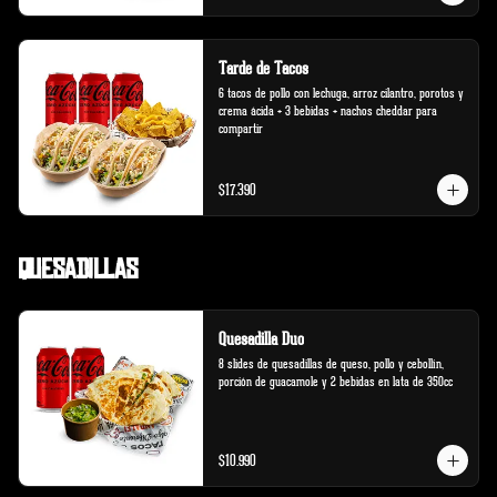
Tarde de Tacos
6 tacos de pollo con lechuga, arroz cilantro, porotos y 
crema ácida + 3 bebidas + nachos cheddar para 
compartir
$17.390
Quesadillas
Quesadilla Duo
8 slides de quesadillas de queso, pollo y cebollín, 
porción de guacamole y 2 bebidas en lata de 350cc
$10.990