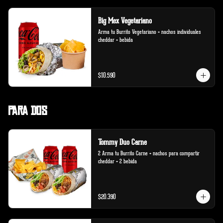
Big Mex Vegetariano
Arma tu Burrito Vegetariano + nachos individuales 
cheddar + bebida
$10.590
Para Dos
Tommy Duo Carne
2 Arma tu Burrito Carne + nachos para compartir 
cheddar + 2 bebida
$20.390