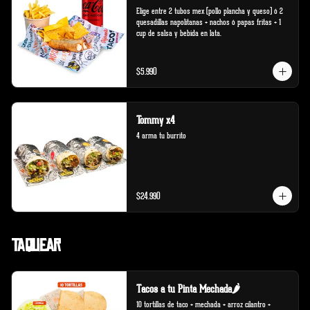
Elige entre 2 tubos mex (pollo plancha y queso) ó 2 
quesadillas napolitanas + nachos ó papas fritas + 1 
cup de salsa y bebida en lata.
$5.990
Tommy x4
4 arma tu burrito
$24.990
Taquear
Tacos a tu Pinta Mechada🌶️
10 tortillas de taco + mechada + arroz cilantro + 