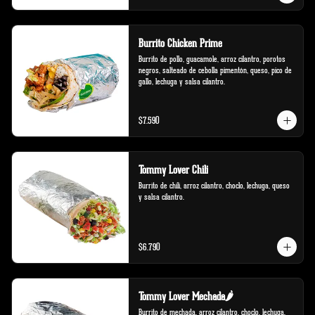
Burrito Chicken Prime
Burrito de pollo, guacamole, arroz cilantro, porotos 
negros, salteado de cebolla pimentón, queso, pico de 
gallo, lechuga y salsa cilantro.
$7.590
Tommy Lover Chili
Burrito de chili, arroz cilantro, choclo, lechuga, queso 
y salsa cilantro.
$6.790
Tommy Lover Mechada🌶️
Burrito de mechada, arroz cilantro, choclo, lechuga, 