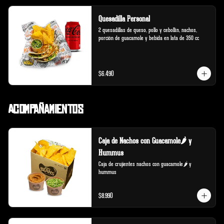
Quesadilla Personal
2 quesadillas de queso, pollo y cebollín, nachos, 
porción de guacamole y bebida en lata de 350 cc
$6.490
Acompañamientos
Caja de Nachos con Guacamole🌶️ y
Hummus
Caja de crujientes nachos con guacamole🌶️ y 
hummus
$8.990