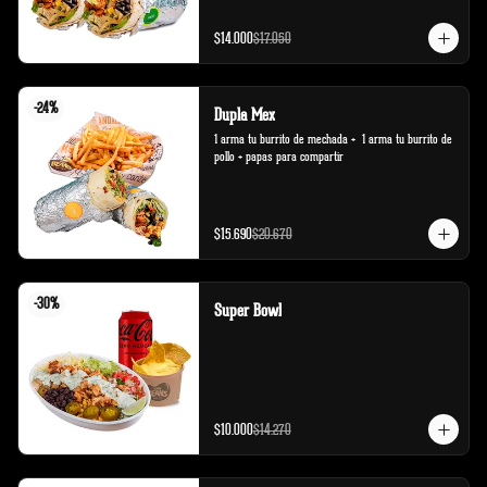
$14.000
$17.050
-
24
%
Dupla Mex
1 arma tu burrito de mechada +  1 arma tu burrito de 
pollo + papas para compartir
$15.690
$20.670
-
30
%
Super Bowl
$10.000
$14.270