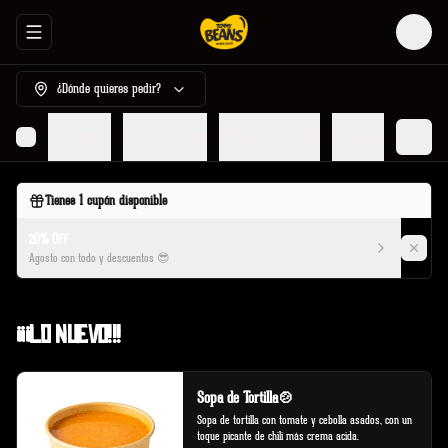
Abrir menu de navegación
Login
¿Dónde quieres pedir?
¡¡¡Lo Nuevo!!!
Tommy Promos
Armalos a tu pinta
Armados por Tommy
Tienes
1
cupón disponible
20% OFF
Agosto con todo y descuentos 😎
¡¡¡Lo Nuevo!!!
Sopa de Tortilla🍲
Sopa de tortilla con tomate y cebolla asados, con un 
toque picante de chili más crema acida.