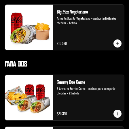
Big Mex Vegetariano
Arma tu Burrito Vegetariano + nachos individuales 
cheddar + bebida
$10.590
Para Dos
Tommy Duo Carne
2 Arma tu Burrito Carne + nachos para compartir 
cheddar + 2 bebida
$20.390