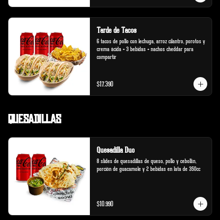
Tarde de Tacos
6 tacos de pollo con lechuga, arroz cilantro, porotos y 
crema ácida + 3 bebidas + nachos cheddar para 
compartir
$17.390
Quesadillas
Quesadilla Duo
8 slides de quesadillas de queso, pollo y cebollín, 
porción de guacamole y 2 bebidas en lata de 350cc
$10.990