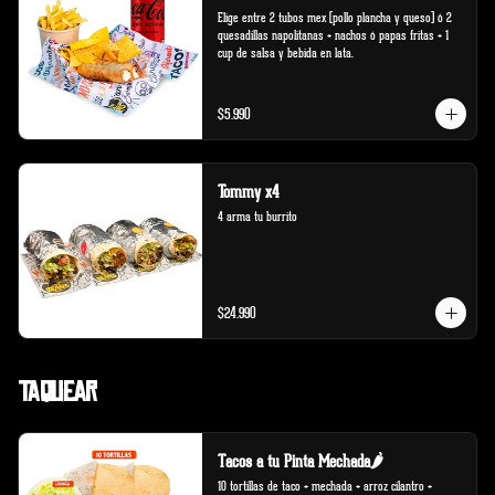
Elige entre 2 tubos mex (pollo plancha y queso) ó 2 
quesadillas napolitanas + nachos ó papas fritas + 1 
cup de salsa y bebida en lata.
$5.990
Tommy x4
4 arma tu burrito
$24.990
Taquear
Tacos a tu Pinta Mechada🌶️
10 tortillas de taco + mechada + arroz cilantro + 