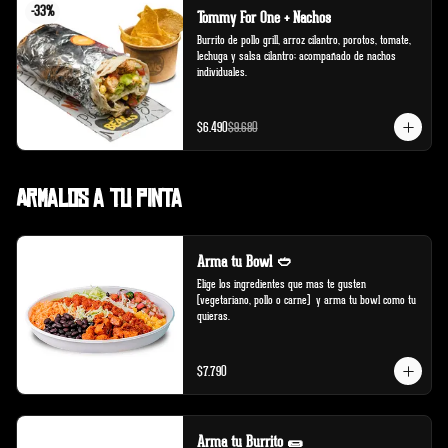
-
33
%
Tommy For One + Nachos
Burrito de pollo grill, arroz cilantro, porotos, tomate, 
lechuga y salsa cilantro; acompañado de nachos 
individuales.
$6.490
$9.680
Armalos a tu pinta
Arma tu Bowl 🥙
Elige los ingredientes que mas te gusten 
(vegetariano, pollo o carne)  y arma tu bowl como tu 
quieras.
$7.790
Arma tu Burrito 🌯