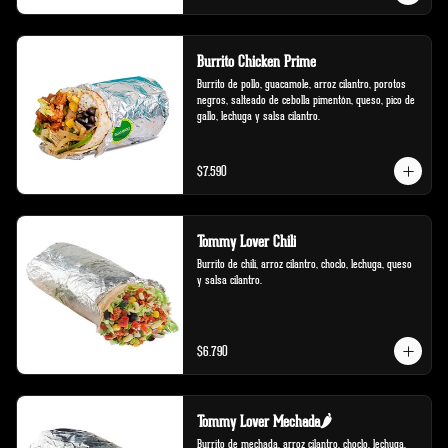
Burrito Chicken Prime
Burrito de pollo, guacamole, arroz cilantro, porotos 
negros, salteado de cebolla pimentón, queso, pico de 
gallo, lechuga y salsa cilantro.
$7.590
Tommy Lover Chili
Burrito de chili, arroz cilantro, choclo, lechuga, queso 
y salsa cilantro.
$6.790
Tommy Lover Mechada🌶️
Burrito de mechada, arroz cilantro, choclo, lechuga, 