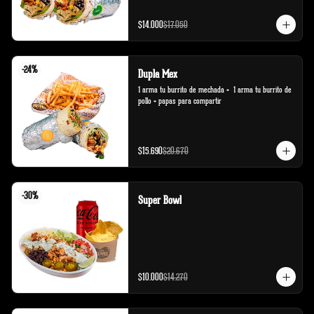
$14.000
$17.050
-
24
%
Dupla Mex
1 arma tu burrito de mechada +  1 arma tu burrito de 
pollo + papas para compartir
$15.690
$20.670
-
30
%
Super Bowl
$10.000
$14.270