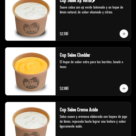
Cup Salsa Aji Verde🌶️
Suave salsa con ají verde tatemado y un toque de 
limón natural, de sabor ahumado y cítrico.
$2.190
Cup Salsa Cheddar
El toque de sabor extra para tus burritos, bowls o 
tacos
$2.990
Cup Salsa Crema Acida
Salsa suave y cremosa elaborada con toques de jugo 
de limón, reposada hasta lograr una textura y sabor 
ligeramente ácido.