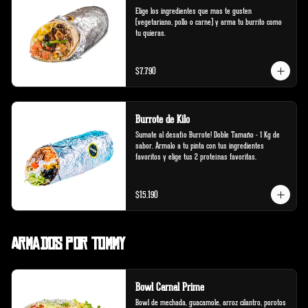
Elige los ingredientes que mas te gusten 
(vegetariano, pollo o carne) y arma tu burrito como 
tu quieras.
$7.790
Burrote de Kilo
Sumate al desafío Burrote! Doble Tamaño - 1 Kg de 
sabor. Ármalo a tu pinta con tus ingredientes 
favoritos y elige tus 2 proteínas favoritas.
$15.190
Armados por Tommy
Bowl Carnal Prime
Bowl de mechada, guacamole, arroz cilantro, porotos 