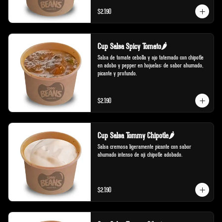
$2.190
Cup Salsa Spicy Tomato🌶️
Salsa de tomate cebolla y ajo tatemado con chipotle 
en adobo y pepper en hojuelas; de sabor ahumado, 
picante y profundo.
$2.190
Cup Salsa Tommy Chipotle🌶️
Salsa cremosa ligeramente picante con sabor 
ahumado intenso de ají chipotle adobado.
$2.190