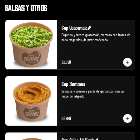
Salsas y Otros
Cup Guacamole🌶️
Exquisito y fresco guacamole, cremoso con trozos de 
palta, vegetales, de picor moderado
$2.590
Cup Hummus
Deliciosa y cremosa pasta de garbanzos, con un 
toque de jalapeño
$3.990