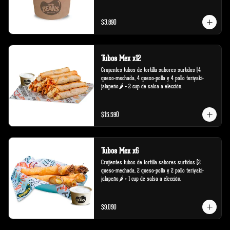
$3.890
Tubos Mex x12
Crujientes tubos de tortilla sabores surtidos (4 
queso-mechada, 4 queso-pollo y 4 pollo teriyaki-
jalapeño🌶️ + 2 cup de salsa a elección.
$15.590
Tubos Mex x6
Crujientes tubos de tortilla sabores surtidos (2 
queso-mechada, 2 queso-pollo y 2 pollo teriyaki-
jalapeño🌶️ + 1 cup de salsa a elección.
$9.090