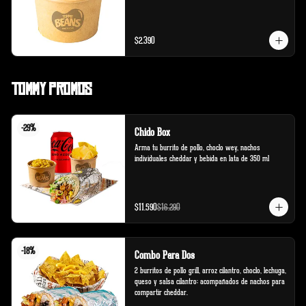
$2.390
Tommy Promos
-
29
%
Chido Box
Arma tu burrito de pollo, choclo wey, nachos 
individuales cheddar y bebida en lata de 350 ml
$11.590
$16.290
-
18
%
Combo Para Dos
2 burritos de pollo grill, arroz cilantro, choclo, lechuga, 
queso y salsa cilantro; acompañados de nachos para 
compartir cheddar.