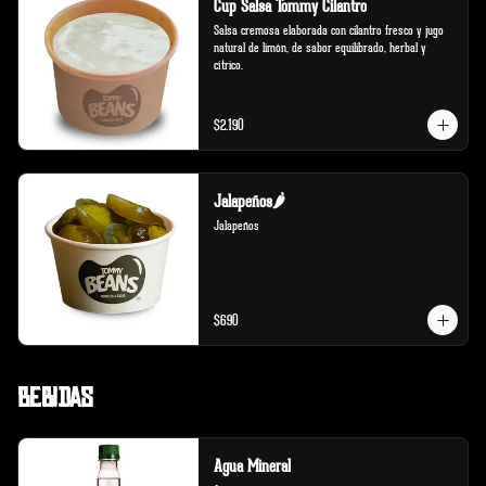
Cup Salsa Tommy Cilantro
Salsa cremosa elaborada con cilantro fresco y jugo 
natural de limón, de sabor equilibrado, herbal y 
cítrico.
$2.190
Jalapeños🌶️
Jalapeños
$690
Bebidas
Agua Mineral