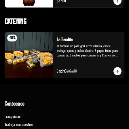
$3.500
Catering
-
20
%
La Bandita
10 burritos de pollo grill, arroz cilantro, choclo, 
lechuga, queso y salsa cilantro; 2 papas fritas para 
compartir, 2 nachos para compartir y 2 potes de 
salsa cheddar.
$72.190
$90.240
Conócenos
Franquicias
Trabaja con nosotros