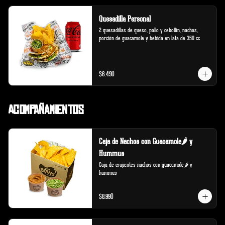
Quesadilla Personal
2 quesadillas de queso, pollo y cebollín, nachos, 
porción de guacamole y bebida en lata de 350 cc
$6.490
Acompañamientos
Caja de Nachos con Guacamole🌶️ y
Hummus
Caja de crujientes nachos con guacamole🌶️ y 
hummus
$8.990