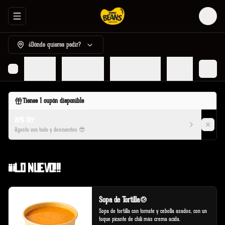
Abrir menu de navegación
Login
¿Dónde quieres pedir?
¡¡¡Lo Nuevo!!!
Tommy Promos
Armalos a tu pinta
Armados por Tommy
Tienes
1
cupón disponible
20% OFF
Agosto con todo y descuentos 😎
¡¡¡Lo Nuevo!!!
Sopa de Tortilla🍲
Sopa de tortilla con tomate y cebolla asados, con un 
toque picante de chili más crema acida.