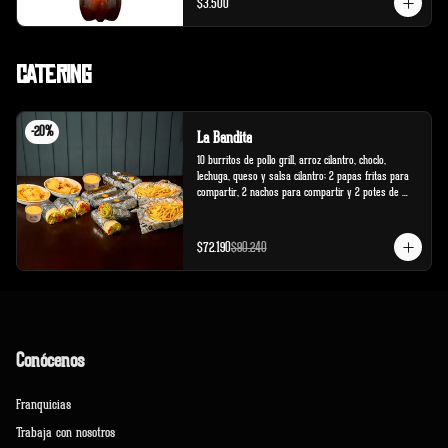
$3.500
Catering
-
20
%
La Bandita
10 burritos de pollo grill, arroz cilantro, choclo, 
lechuga, queso y salsa cilantro; 2 papas fritas para 
compartir, 2 nachos para compartir y 2 potes de 
salsa cheddar.
$72.190
$90.240
Conócenos
Franquicias
Trabaja con nosotros