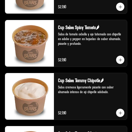
$2.190
Cup Salsa Spicy Tomato🌶️
Salsa de tomate cebolla y ajo tatemado con chipotle 
en adobo y pepper en hojuelas; de sabor ahumado, 
picante y profundo.
$2.190
Cup Salsa Tommy Chipotle🌶️
Salsa cremosa ligeramente picante con sabor 
ahumado intenso de ají chipotle adobado.
$2.190