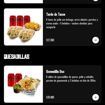
Tarde de Tacos
6 tacos de pollo con lechuga, arroz cilantro, porotos y 
crema ácida + 3 bebidas + nachos cheddar para 
compartir
$17.390
Quesadillas
Quesadilla Duo
8 slides de quesadillas de queso, pollo y cebollín, 
porción de guacamole y 2 bebidas en lata de 350cc
$10.990