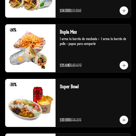
$14.000
$17.050
-
24
%
Dupla Mex
1 arma tu burrito de mechada +  1 arma tu burrito de 
pollo + papas para compartir
$15.690
$20.670
-
30
%
Super Bowl
$10.000
$14.270