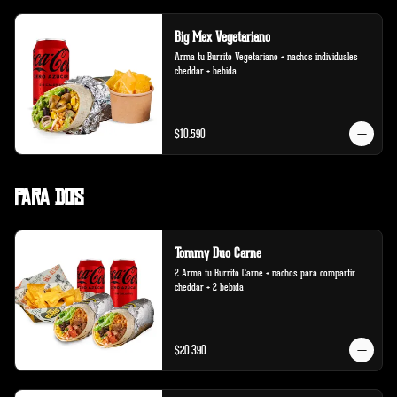
Big Mex Vegetariano
Arma tu Burrito Vegetariano + nachos individuales 
cheddar + bebida
$10.590
Para Dos
Tommy Duo Carne
2 Arma tu Burrito Carne + nachos para compartir 
cheddar + 2 bebida
$20.390