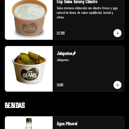
Cup Salsa Tommy Cilantro
Salsa cremosa elaborada con cilantro fresco y jugo 
natural de limón, de sabor equilibrado, herbal y 
cítrico.
$2.190
Jalapeños🌶️
Jalapeños
$690
Bebidas
Agua Mineral