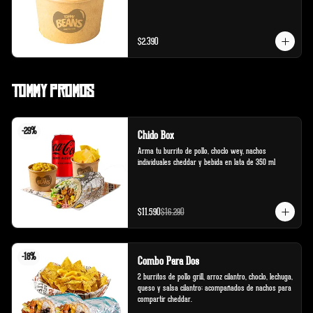
$2.390
Tommy Promos
-
29
%
Chido Box
Arma tu burrito de pollo, choclo wey, nachos 
individuales cheddar y bebida en lata de 350 ml
$11.590
$16.290
-
18
%
Combo Para Dos
2 burritos de pollo grill, arroz cilantro, choclo, lechuga, 
queso y salsa cilantro; acompañados de nachos para 
compartir cheddar.