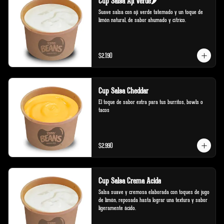
Cup Salsa Aji Verde🌶️
Suave salsa con ají verde tatemado y un toque de 
limón natural, de sabor ahumado y cítrico.
$2.190
Cup Salsa Cheddar
El toque de sabor extra para tus burritos, bowls o 
tacos
$2.990
Cup Salsa Crema Acida
Salsa suave y cremosa elaborada con toques de jugo 
de limón, reposada hasta lograr una textura y sabor 
ligeramente ácido.