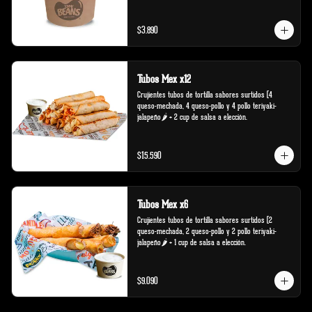
$3.890
Tubos Mex x12
Crujientes tubos de tortilla sabores surtidos (4 
queso-mechada, 4 queso-pollo y 4 pollo teriyaki-
jalapeño🌶️ + 2 cup de salsa a elección.
$15.590
Tubos Mex x6
Crujientes tubos de tortilla sabores surtidos (2 
queso-mechada, 2 queso-pollo y 2 pollo teriyaki-
jalapeño🌶️ + 1 cup de salsa a elección.
$9.090