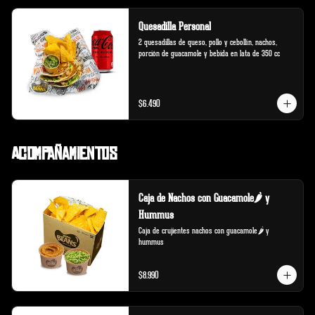
Quesadilla Personal
2 quesadillas de queso, pollo y cebollín, nachos, 
porción de guacamole y bebida en lata de 350 cc
$6.490
Acompañamientos
Caja de Nachos con Guacamole🌶️ y
Hummus
Caja de crujientes nachos con guacamole🌶️ y 
hummus
$8.990