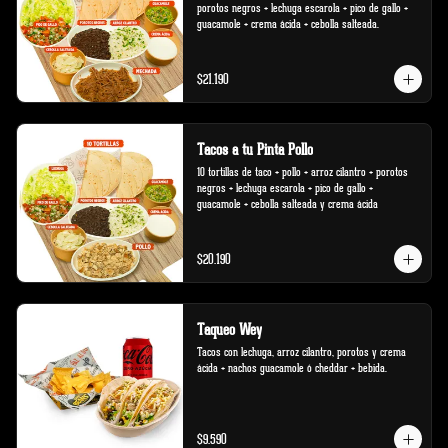
porotos negros + lechuga escarola + pico de gallo + 
guacamole + crema ácida + cebolla salteada.
$21.190
Tacos a tu Pinta Pollo
10 tortillas de taco + pollo + arroz cilantro + porotos 
negros + lechuga escarola + pico de gallo + 
guacamole + cebolla salteada y crema ácida
$20.190
Taqueo Wey
Tacos con lechuga, arroz cilantro, porotos y crema 
ácida + nachos guacamole ó cheddar + bebida.
$9.590