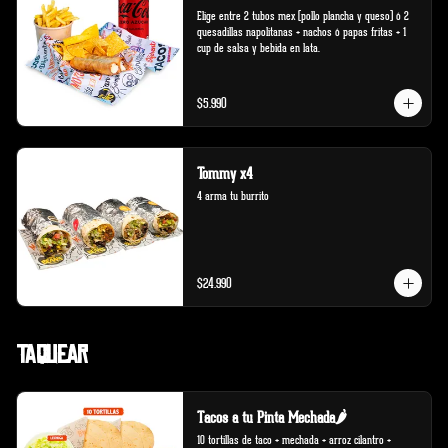
Elige entre 2 tubos mex (pollo plancha y queso) ó 2 
quesadillas napolitanas + nachos ó papas fritas + 1 
cup de salsa y bebida en lata.
$5.990
Tommy x4
4 arma tu burrito
$24.990
Taquear
Tacos a tu Pinta Mechada🌶️
10 tortillas de taco + mechada + arroz cilantro + 