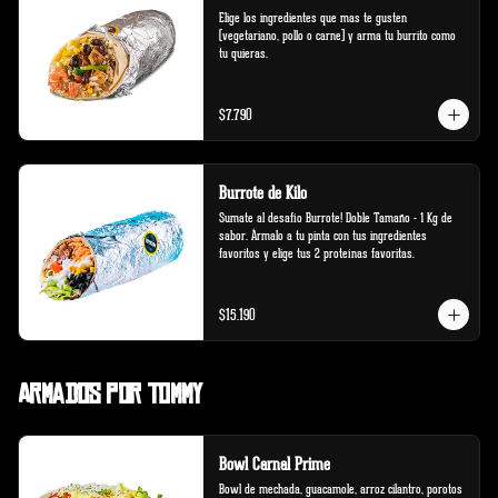
Elige los ingredientes que mas te gusten 
(vegetariano, pollo o carne) y arma tu burrito como 
tu quieras.
$7.790
Burrote de Kilo
Sumate al desafío Burrote! Doble Tamaño - 1 Kg de 
sabor. Ármalo a tu pinta con tus ingredientes 
favoritos y elige tus 2 proteínas favoritas.
$15.190
Armados por Tommy
Bowl Carnal Prime
Bowl de mechada, guacamole, arroz cilantro, porotos 