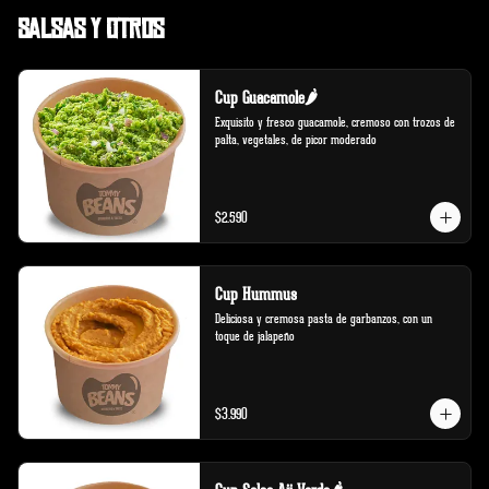
Salsas y Otros
Cup Guacamole🌶️
Exquisito y fresco guacamole, cremoso con trozos de 
palta, vegetales, de picor moderado
$2.590
Cup Hummus
Deliciosa y cremosa pasta de garbanzos, con un 
toque de jalapeño
$3.990