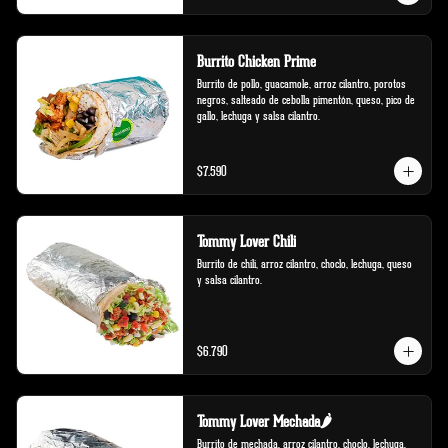
Burrito Chicken Prime
Burrito de pollo, guacamole, arroz cilantro, porotos 
negros, salteado de cebolla pimentón, queso, pico de 
gallo, lechuga y salsa cilantro.
$7.590
Tommy Lover Chili
Burrito de chili, arroz cilantro, choclo, lechuga, queso 
y salsa cilantro.
$6.790
Tommy Lover Mechada🌶️
Burrito de mechada, arroz cilantro, choclo, lechuga, 