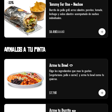
-
33
%
Tommy For One + Nachos
Burrito de pollo grill, arroz cilantro, porotos, tomate, 
lechuga y salsa cilantro; acompañado de nachos 
individuales.
$6.490
$9.680
Armalos a tu pinta
Arma tu Bowl 🥙
Elige los ingredientes que mas te gusten 
(vegetariano, pollo o carne)  y arma tu bowl como tu 
quieras.
$7.790
Arma tu Burrito 🌯