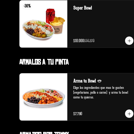
-
30
%
Super Bowl
$10.000
$14.270
Armalos a tu pinta
Arma tu Bowl 🥙
Elige los ingredientes que mas te gusten 
(vegetariano, pollo o carne)  y arma tu bowl 
como tu quieras.
$7.790