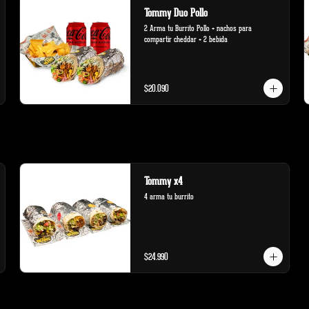
Tommy Duo Pollo
2 Arma tu Burrito Pollo + nachos para 
compartir cheddar + 2 bebida
$20.090
Tommy x4
4 arma tu burrito
$24.990