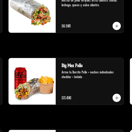
Burrito de pollo teriyaki, arroz cilantro, choclo, 
lechuga, queso y salsa cilantro.
$6.590
Big Mex Pollo
Arma tu Burrito Pollo + nachos individuales 
cheddar + bebida
$11.490