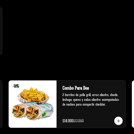
-
18
%
Combo Para Dos
2 burritos de pollo grill, arroz cilantro, choclo, 
lechuga, queso y salsa cilantro; acompañados 
de nachos para compartir cheddar.
$14.000
$17.050