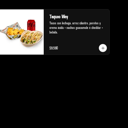
Taqueo Wey
Tacos con lechuga, arroz cilantro, porotos y 
crema ácida + nachos guacamole ó cheddar + 
bebida.
$9.590