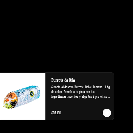
Burrote de Kilo
Sumate al desafío Burrote! Doble Tamaño - 1 Kg 
de sabor. Ármalo a tu pinta con tus 
ingredientes favoritos y elige tus 2 proteínas 
favoritas.
$15.190