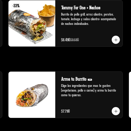
-
33
%
Tommy For One + Nachos
Burrito de pollo grill, arroz cilantro, porotos, 
tomate, lechuga y salsa cilantro; acompañado 
de nachos individuales.
$6.490
$9.680
Arma tu Burrito 🌯
Elige los ingredientes que mas te gusten 
(vegetariano, pollo o carne) y arma tu burrito 
como tu quieras.
$7.790