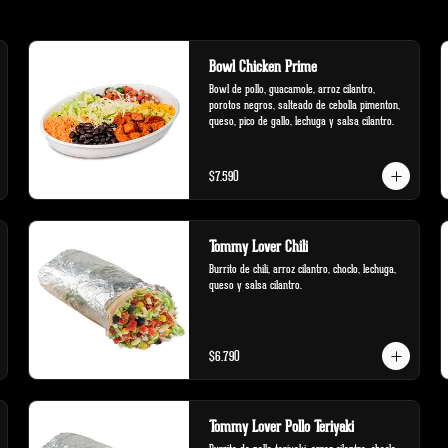
Bowl Chicken Prime
Bowl de pollo, guacamole, arroz cilantro, 
porotos negros, salteado de cebolla pimenton, 
queso, pico de gallo, lechuga y salsa cilantro.
$7.590
Tommy Lover Chili
Burrito de chili, arroz cilantro, choclo, lechuga, 
queso y salsa cilantro.
$6.790
Tommy Lover Pollo Teriyaki