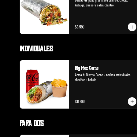
Burrito de pollo grill, arroz cilantro, choclo, 
lechuga, queso y salsa cilantro.
$6.590
Individuales
Big Mex Carne
Arma tu Burrito Carne + nachos individuales 
cheddar + bebida
$11.990
Para Dos