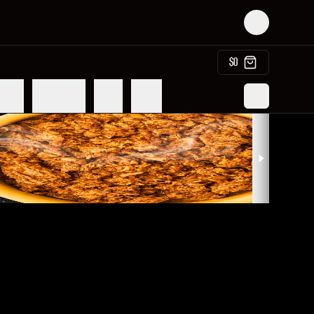
Login
$0
ientos
Salsas y Otros
Bebidas
Catering