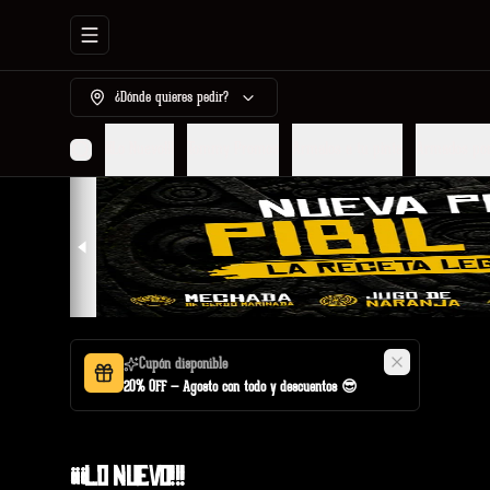
Abrir menu de navegación
¿Dónde quieres pedir?
¡¡¡Lo Nuevo!!!
Tommy Promos
Armalos a tu pinta
Armados po
Cupón disponible
20% OFF — Agosto con todo y descuentos 😎
¡¡¡Lo Nuevo!!!