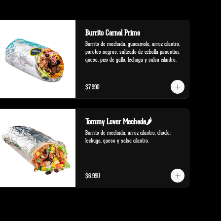
Burrito Carnal Prime
Burrito de mechada, guacamole, arroz cilantro, 
porotos negros, salteado de cebolla pimentón, 
queso, pico de gallo, lechuga y salsa cilantro.
$7.990
Tommy Lover Mechada🌶️
Burrito de mechada, arroz cilantro, choclo, 
lechuga, queso y salsa cilantro.
$6.990