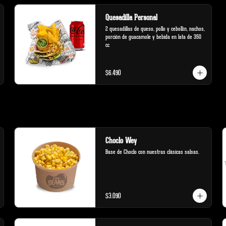
Quesadilla Personal
2 quesadillas de queso, pollo y cebollín, nachos, 
porción de guacamole y bebida en lata de 350 
cc
$6.490
Choclo Wey
Base de Choclo con nuestras clásicas salsas.
$3.090