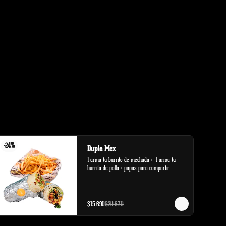
-
24
%
Dupla Mex
1 arma tu burrito de mechada +  1 arma tu 
burrito de pollo + papas para compartir
$15.690
$20.670