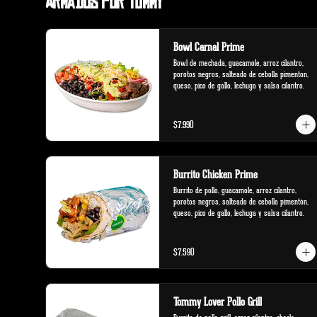
Armados por Tommy
Bowl Carnal Prime
Bowl de mechada, guacamole, arroz cilantro, 
porotos negros, salteado de cebolla pimenton, 
queso, pico de gallo, lechuga y salsa cilantro.
$7.990
Burrito Chicken Prime
Burrito de pollo, guacamole, arroz cilantro, 
porotos negros, salteado de cebolla pimentón, 
queso, pico de gallo, lechuga y salsa cilantro.
$7.590
Tommy Lover Pollo Grill