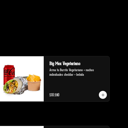
Big Mex Vegetariano
Arma tu Burrito Vegetariano + nachos 
individuales cheddar + bebida
$10.590