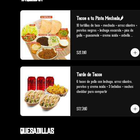
Tacos a tu Pinta Mechada🌶️
10 tortillas de taco + mechada + arroz cilantro + 
porotos negros + lechuga escarola + pico de 
gallo + guacamole + crema ácida + cebolla 
salteada.
$21.190
Tarde de Tacos
6 tacos de pollo con lechuga, arroz cilantro, 
porotos y crema ácida + 3 bebidas + nachos 
cheddar para compartir
$17.390
Quesadillas