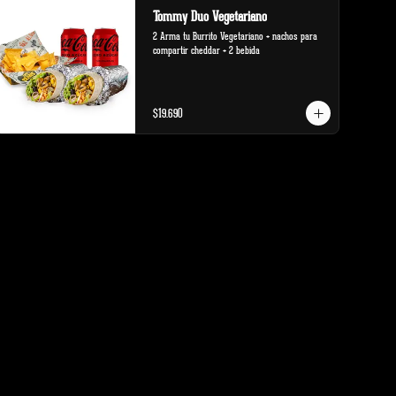
Tommy Duo Vegetariano
2 Arma tu Burrito Vegetariano + nachos para 
compartir cheddar + 2 bebida
$19.690