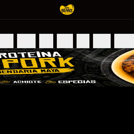
r Tommy
Individuales
Para Dos
Familiares
Taquear
Quesadillas
Acompañam