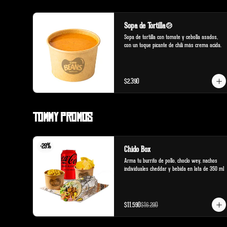
Sopa de Tortilla🍲
Sopa de tortilla con tomate y cebolla asados, 
con un toque picante de chili más crema acida.
$2.390
Tommy Promos
-
29
%
Chido Box
Arma tu burrito de pollo, choclo wey, nachos 
individuales cheddar y bebida en lata de 350 ml
$11.590
$16.290