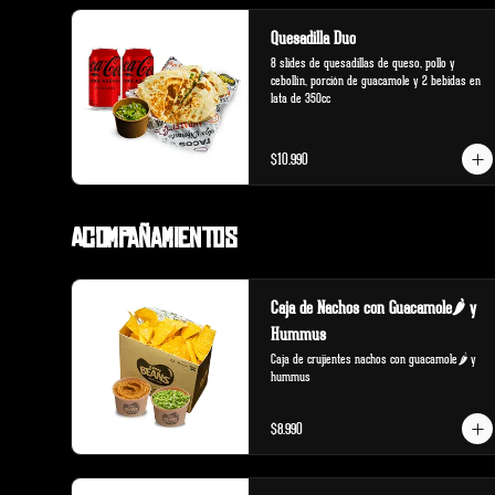
Quesadilla Duo
8 slides de quesadillas de queso, pollo y 
cebollín, porción de guacamole y 2 bebidas en 
lata de 350cc
$10.990
Acompañamientos
Caja de Nachos con Guacamole🌶️ y
Hummus
Caja de crujientes nachos con guacamole🌶️ y 
hummus
$8.990