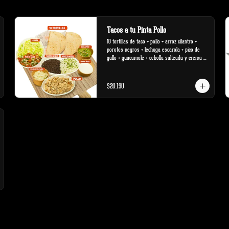
Tacos a tu Pinta Pollo
10 tortillas de taco + pollo + arroz cilantro + 
porotos negros + lechuga escarola + pico de 
gallo + guacamole + cebolla salteada y crema 
ácida
$20.190