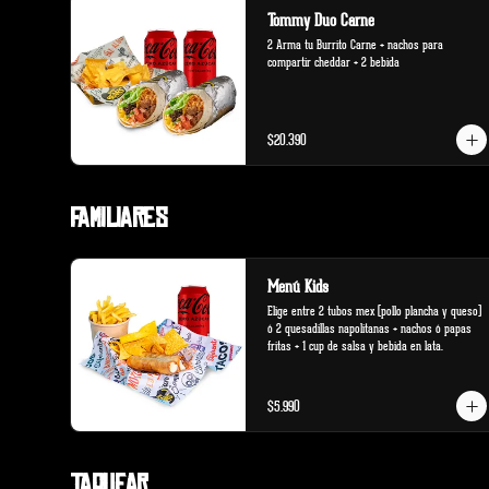
Tommy Duo Carne
2 Arma tu Burrito Carne + nachos para 
compartir cheddar + 2 bebida
$20.390
Familiares
Menú Kids
Elige entre 2 tubos mex (pollo plancha y queso) 
ó 2 quesadillas napolitanas + nachos ó papas 
fritas + 1 cup de salsa y bebida en lata.
$5.990
Taquear