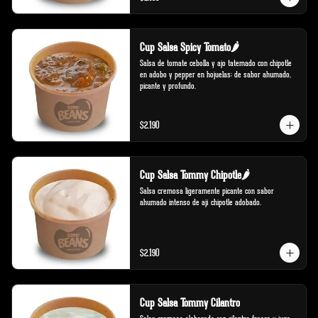
Cup Salsa Spicy Tomato🌶️
Salsa de tomate cebolla y ajo tatemado con chipotle 
en adobo y pepper en hojuelas; de sabor ahumado, 
picante y profundo.
$2.190
Cup Salsa Tommy Chipotle🌶️
Salsa cremosa ligeramente picante con sabor 
ahumado intenso de ají chipotle adobado.
$2.190
Cup Salsa Tommy Cilantro