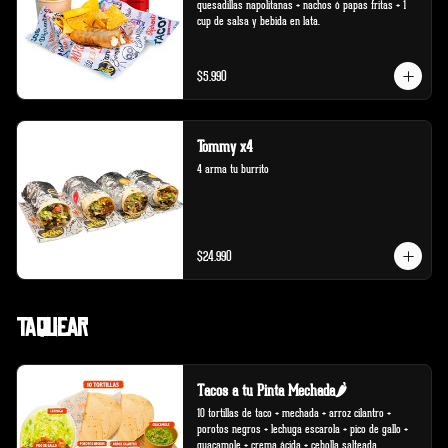
quesadillas napolitanas + nachos ó papas fritas + 1 
cup de salsa y bebida en lata.
$5.990
Tommy x4
4 arma tu burrito
$24.990
Taquear
Tacos a tu Pinta Mechada🌶️
10 tortillas de taco + mechada + arroz cilantro + 
porotos negros + lechuga escarola + pico de gallo + 
guacamole + crema ácida + cebolla salteada.