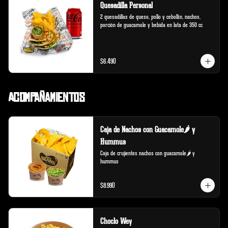
Quesadilla Personal
2 quesadillas de queso, pollo y cebollín, nachos, 
porción de guacamole y bebida en lata de 350 cc
$6.490
Acompañamientos
Caja de Nachos con Guacamole🌶️ y
Hummus
Caja de crujientes nachos con guacamole🌶️ y 
hummus
$8.990
Choclo Wey