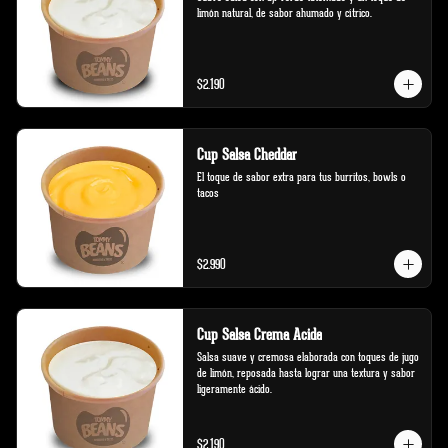
limón natural, de sabor ahumado y cítrico.
$2.190
Cup Salsa Cheddar
El toque de sabor extra para tus burritos, bowls o 
tacos
$2.990
Cup Salsa Crema Acida
Salsa suave y cremosa elaborada con toques de jugo 
de limón, reposada hasta lograr una textura y sabor 
ligeramente ácido.
$2.190