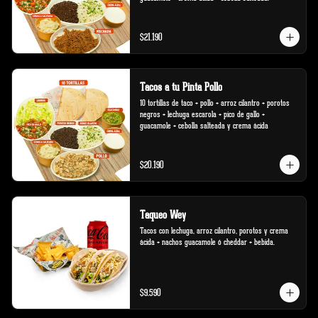
$21.190
Tacos a tu Pinta Pollo
10 tortillas de taco + pollo + arroz cilantro + porotos 
negros + lechuga escarola + pico de gallo + 
guacamole + cebolla salteada y crema ácida
$20.190
Taqueo Wey
Tacos con lechuga, arroz cilantro, porotos y crema 
ácida + nachos guacamole ó cheddar + bebida.
$9.590