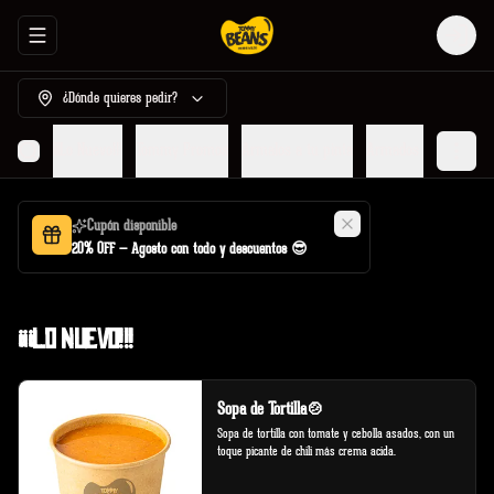
Abrir menu de navegación
Login
¿Dónde quieres pedir?
¡¡¡Lo Nuevo!!!
Tommy Promos
Armalos a tu pinta
Armados por Tommy
Cupón disponible
20% OFF — Agosto con todo y descuentos 😎
¡¡¡Lo Nuevo!!!
Sopa de Tortilla🍲
Sopa de tortilla con tomate y cebolla asados, con un 
toque picante de chili más crema acida.