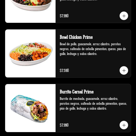
$7.990
Bowl Chicken Prime
Bowl de pollo, guacamole, arroz cilantro, porotos 
negros, salteado de cebolla pimenton, queso, pico de 
gallo, lechuga y salsa cilantro.
$7.590
Burrito Carnal Prime
Burrito de mechada, guacamole, arroz cilantro, 
porotos negros, salteado de cebolla pimentón, queso, 
pico de gallo, lechuga y salsa cilantro.
$7.990