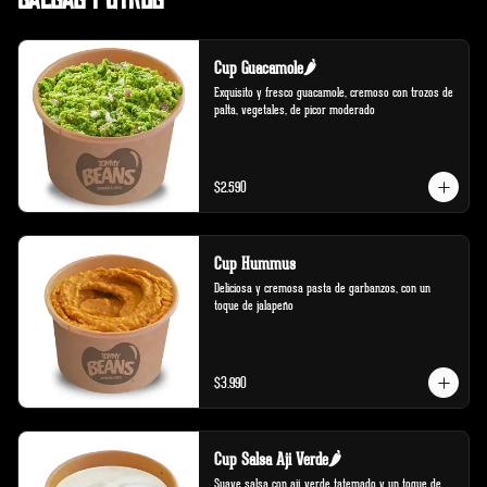
Cup Guacamole🌶️
Exquisito y fresco guacamole, cremoso con trozos de 
palta, vegetales, de picor moderado
$2.590
Cup Hummus
Deliciosa y cremosa pasta de garbanzos, con un 
toque de jalapeño
$3.990
Cup Salsa Aji Verde🌶️
Suave salsa con ají verde tatemado y un toque de 