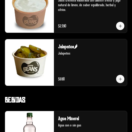
Salsa cremosa elaborada con cilantro fresco y jugo 
natural de limón, de sabor equilibrado, herbal y 
cítrico.
$2.190
Jalapeños🌶️
Jalapeños
$690
Bebidas
Agua Mineral
Agua con o sin gas