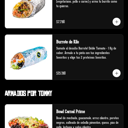
(vegetariano, pollo o carne) y arma tu burrito como 
tu quieras.
$7.790
Burrote de Kilo
Sumate al desafío Burrote! Doble Tamaño - 1 Kg de 
sabor. Ármalo a tu pinta con tus ingredientes 
favoritos y elige tus 2 proteínas favoritas.
$15.190
Armados por Tommy
Bowl Carnal Prime
Bowl de mechada, guacamole, arroz cilantro, porotos 
negros, salteado de cebolla pimenton, queso, pico de 
gallo, lechuga y salsa cilantro.