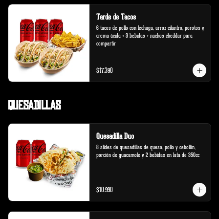
Tarde de Tacos
6 tacos de pollo con lechuga, arroz cilantro, porotos y 
crema ácida + 3 bebidas + nachos cheddar para 
compartir
$17.390
Quesadillas
Quesadilla Duo
8 slides de quesadillas de queso, pollo y cebollín, 
porción de guacamole y 2 bebidas en lata de 350cc
$10.990