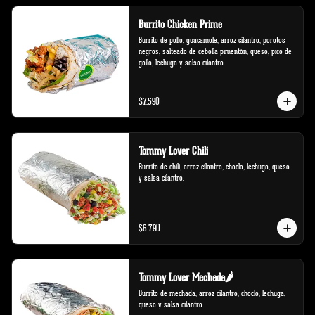
Burrito Chicken Prime
Burrito de pollo, guacamole, arroz cilantro, porotos 
negros, salteado de cebolla pimentón, queso, pico de 
gallo, lechuga y salsa cilantro.
$7.590
Tommy Lover Chili
Burrito de chili, arroz cilantro, choclo, lechuga, queso 
y salsa cilantro.
$6.790
Tommy Lover Mechada🌶️
Burrito de mechada, arroz cilantro, choclo, lechuga, 
queso y salsa cilantro.