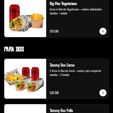
Big Mex Vegetariano
Arma tu Burrito Vegetariano + nachos individuales 
cheddar + bebida
$10.590
Para Dos
Tommy Duo Carne
2 Arma tu Burrito Carne + nachos para compartir 
cheddar + 2 bebida
$20.390
Tommy Duo Pollo