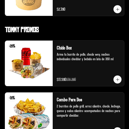
$2.390
Tommy Promos
-
29
%
Chido Box
Arma tu burrito de pollo, choclo wey, nachos 
individuales cheddar y bebida en lata de 350 ml
$11.590
$16.290
-
18
%
Combo Para Dos
2 burritos de pollo grill, arroz cilantro, choclo, lechuga, 
queso y salsa cilantro; acompañados de nachos para 
compartir cheddar.