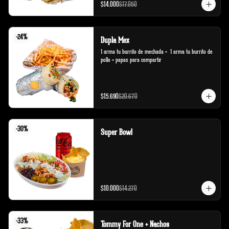
$14.000
$17.050
-
24
%
Dupla Mex
1 arma tu burrito de mechada +  1 arma tu burrito de 
pollo + papas para compartir
$15.690
$20.670
-
30
%
Super Bowl
$10.000
$14.270
-
33
%
Tommy For One + Nachos