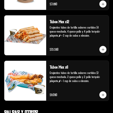
$3.890
Tubos Mex x12
Crujientes tubos de tortilla sabores surtidos (4 
queso-mechada, 4 queso-pollo y 4 pollo teriyaki-
jalapeño🌶️ + 2 cup de salsa a elección.
$15.590
Tubos Mex x6
Crujientes tubos de tortilla sabores surtidos (2 
queso-mechada, 2 queso-pollo y 2 pollo teriyaki-
jalapeño🌶️ + 1 cup de salsa a elección.
$9.090
Salsas y Otros