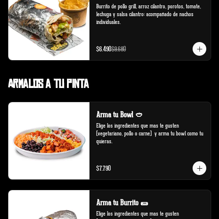
Burrito de pollo grill, arroz cilantro, porotos, tomate, 
lechuga y salsa cilantro; acompañado de nachos 
individuales.
$6.490
$9.680
Armalos a tu pinta
Arma tu Bowl 🥙
Elige los ingredientes que mas te gusten 
(vegetariano, pollo o carne)  y arma tu bowl como tu 
quieras.
$7.790
Arma tu Burrito 🌯
Elige los ingredientes que mas te gusten 