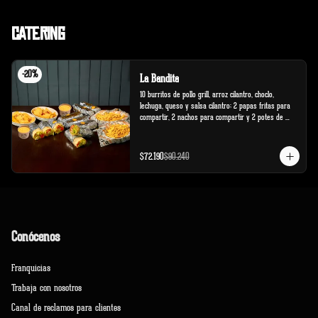
Catering
-
20
%
La Bandita
10 burritos de pollo grill, arroz cilantro, choclo, 
lechuga, queso y salsa cilantro; 2 papas fritas para 
compartir, 2 nachos para compartir y 2 potes de 
salsa cheddar.
$72.190
$90.240
Conócenos
Franquicias
Trabaja con nosotros
Canal de reclamos para clientes