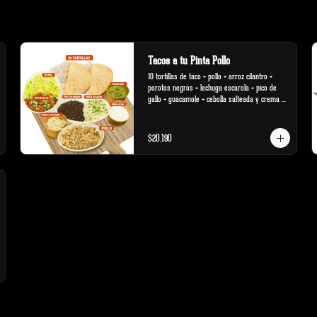
Tacos a tu Pinta Pollo
10 tortillas de taco + pollo + arroz cilantro + 
porotos negros + lechuga escarola + pico de 
gallo + guacamole + cebolla salteada y crema 
ácida
$20.190