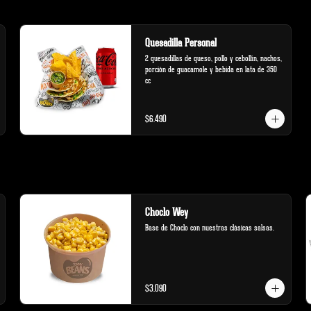
Quesadilla Personal
2 quesadillas de queso, pollo y cebollín, nachos, 
porción de guacamole y bebida en lata de 350 
cc
$6.490
Choclo Wey
Base de Choclo con nuestras clásicas salsas.
$3.090