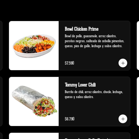
Bowl Chicken Prime
Bowl de pollo, guacamole, arroz cilantro, 
porotos negros, salteado de cebolla pimenton, 
queso, pico de gallo, lechuga y salsa cilantro.
$7.590
Tommy Lover Chili
Burrito de chili, arroz cilantro, choclo, lechuga, 
queso y salsa cilantro.
$6.790