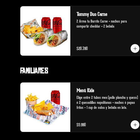
Tommy Duo Carne
2 Arma tu Burrito Carne + nachos para 
compartir cheddar + 2 bebida
$20.390
Familiares
Menú Kids
Elige entre 2 tubos mex (pollo plancha y queso) 
ó 2 quesadillas napolitanas + nachos ó papas 
fritas + 1 cup de salsa y bebida en lata.
$5.990