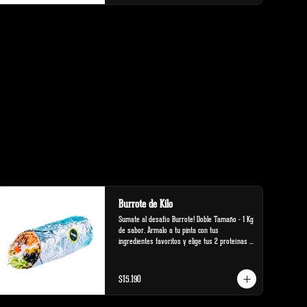
Burrote de Kilo
Sumate al desafío Burrote! Doble Tamaño - 1 Kg 
de sabor. Ármalo a tu pinta con tus 
ingredientes favoritos y elige tus 2 proteínas 
favoritas.
$15.190