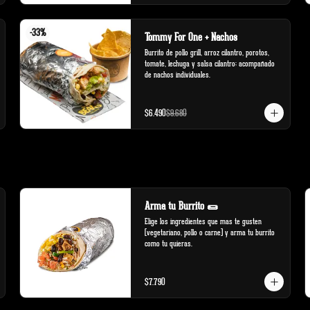
-
33
%
Tommy For One + Nachos
Burrito de pollo grill, arroz cilantro, porotos, 
tomate, lechuga y salsa cilantro; acompañado 
de nachos individuales.
$6.490
$9.680
Arma tu Burrito 🌯
Elige los ingredientes que mas te gusten 
(vegetariano, pollo o carne) y arma tu burrito 
como tu quieras.
$7.790