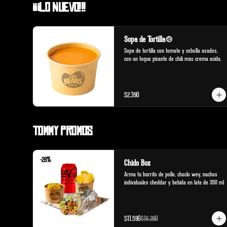
¡¡¡Lo Nuevo!!!
Sopa de Tortilla🍲
Sopa de tortilla con tomate y cebolla asados, 
con un toque picante de chili más crema acida.
$2.390
Tommy Promos
-
29
%
Chido Box
Arma tu burrito de pollo, choclo wey, nachos 
individuales cheddar y bebida en lata de 350 ml
$11.590
$16.290