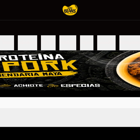
r Tommy
Individuales
Para Dos
Familiares
Taquear
Quesadillas
Acompañam