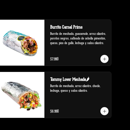
Burrito Carnal Prime
Burrito de mechada, guacamole, arroz cilantro, 
porotos negros, salteado de cebolla pimentón, 
queso, pico de gallo, lechuga y salsa cilantro.
$7.990
Tommy Lover Mechada🌶️
Burrito de mechada, arroz cilantro, choclo, 
lechuga, queso y salsa cilantro.
$6.990