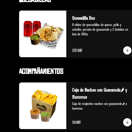
Quesadilla Duo
8 slides de quesadillas de queso, pollo y 
cebollín, porción de guacamole y 2 bebidas en 
lata de 350cc
$10.990
Acompañamientos
Caja de Nachos con Guacamole🌶️ y
Hummus
Caja de crujientes nachos con guacamole🌶️ y 
hummus
$8.990