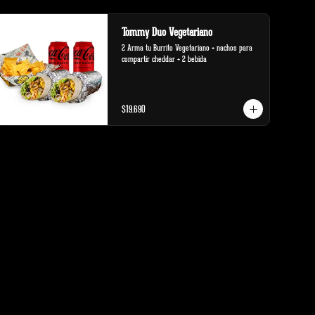
Tommy Duo Vegetariano
2 Arma tu Burrito Vegetariano + nachos para 
compartir cheddar + 2 bebida
$19.690