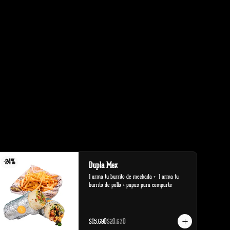
-
24
%
Dupla Mex
1 arma tu burrito de mechada +  1 arma tu 
burrito de pollo + papas para compartir
$15.690
$20.670