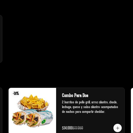
-
18
%
Combo Para Dos
2 burritos de pollo grill, arroz cilantro, choclo, 
lechuga, queso y salsa cilantro; acompañados 
de nachos para compartir cheddar.
$14.000
$17.050