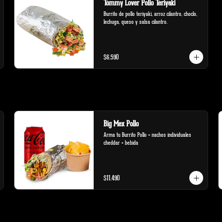
Tommy Lover Pollo Teriyaki
Burrito de pollo teriyaki, arroz cilantro, choclo, 
lechuga, queso y salsa cilantro.
$6.590
Big Mex Pollo
Arma tu Burrito Pollo + nachos individuales 
cheddar + bebida
$11.490