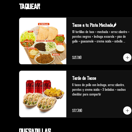
Taquear
Tacos a tu Pinta Mechada🌶️
10 tortillas de taco + mechada + arroz cilantro + 
porotos negros + lechuga escarola + pico de 
gallo + guacamole + crema ácida + cebolla 
salteada.
$21.190
Tarde de Tacos
6 tacos de pollo con lechuga, arroz cilantro, 
porotos y crema ácida + 3 bebidas + nachos 
cheddar para compartir
$17.390
Quesadillas