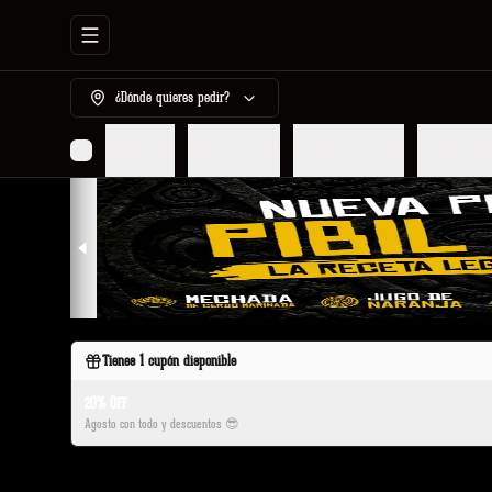
Abrir menu de navegación
¿Dónde quieres pedir?
¡¡¡Lo Nuevo!!!
Tommy Promos
Armalos a tu pinta
Armados po
Tienes
1
cupón disponible
20% OFF
Agosto con todo y descuentos 😎