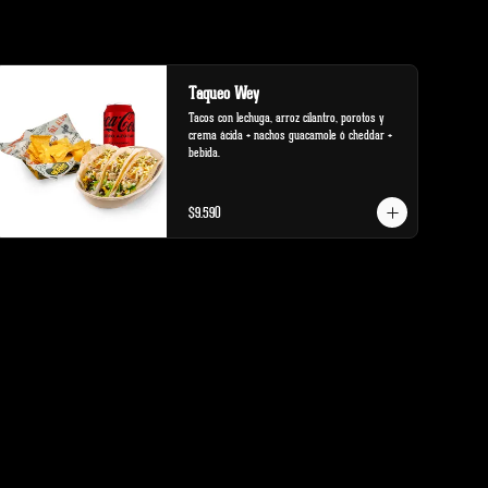
Taqueo Wey
Tacos con lechuga, arroz cilantro, porotos y 
crema ácida + nachos guacamole ó cheddar + 
bebida.
$9.590