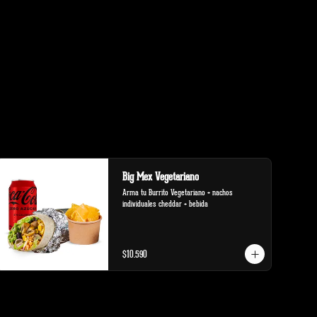
Big Mex Vegetariano
Arma tu Burrito Vegetariano + nachos 
individuales cheddar + bebida
$10.590