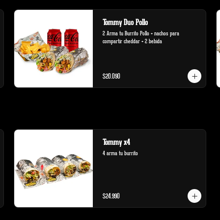
Tommy Duo Pollo
2 Arma tu Burrito Pollo + nachos para 
compartir cheddar + 2 bebida
$20.090
Tommy x4
4 arma tu burrito
$24.990