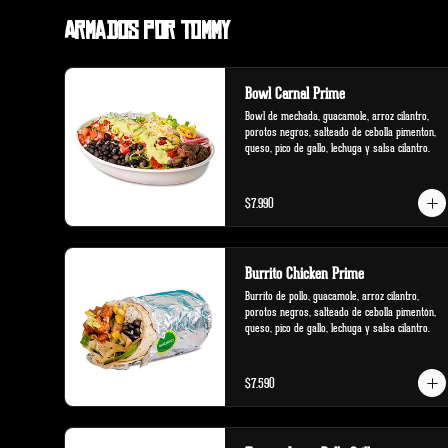
Armados por Tommy
Bowl Carnal Prime
Bowl de mechada, guacamole, arroz cilantro, 
porotos negros, salteado de cebolla pimenton, 
queso, pico de gallo, lechuga y salsa cilantro.
$7.990
Burrito Chicken Prime
Burrito de pollo, guacamole, arroz cilantro, 
porotos negros, salteado de cebolla pimentón, 
queso, pico de gallo, lechuga y salsa cilantro.
$7.590