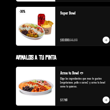
-
30
%
Super Bowl
$10.000
$14.270
Armalos a tu pinta
Arma tu Bowl 🥙
Elige los ingredientes que mas te gusten 
(vegetariano, pollo o carne)  y arma tu bowl 
como tu quieras.
$7.790