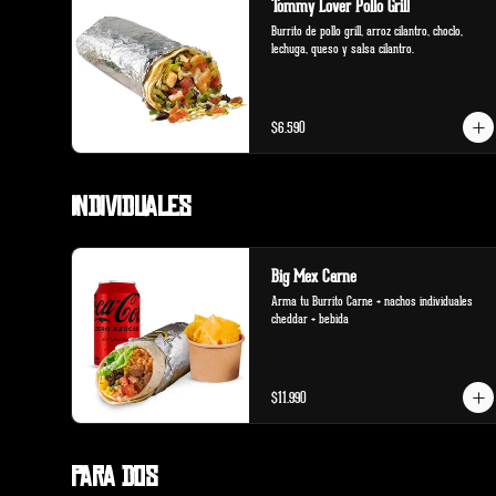
Tommy Lover Pollo Grill
Burrito de pollo grill, arroz cilantro, choclo, 
lechuga, queso y salsa cilantro.
$6.590
Individuales
Big Mex Carne
Arma tu Burrito Carne + nachos individuales 
cheddar + bebida
$11.990
Para Dos