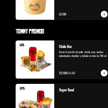
$2.390
Tommy Promos
-
29
%
Chido Box
Arma tu burrito de pollo, choclo wey, nachos 
individuales cheddar y bebida en lata de 350 ml
$11.590
$16.290
-
30
%
Super Bowl