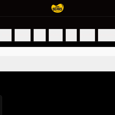
r Tommy
Individuales
Para Dos
Familiares
Taquear
Quesadillas
Acompañam