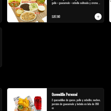
gallo + guacamole + cebolla salteada y crema 
ácida
$20.190
Quesadilla Personal
2 quesadillas de queso, pollo y cebollín, nachos, 
porción de guacamole y bebida en lata de 350 
cc