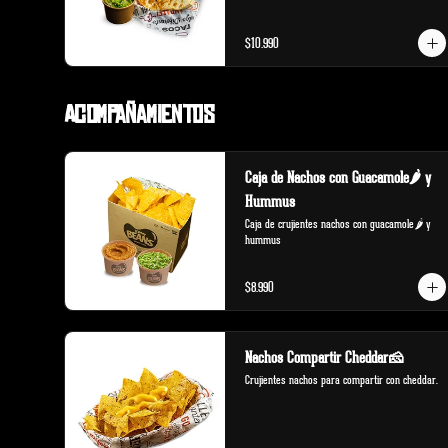
$10.990
Acompañamientos
Caja de Nachos con Guacamole🌶️ y
Hummus
Caja de crujientes nachos con guacamole🌶️ y 
hummus
$8.990
Nachos Compartir Cheddar🧀
Crujientes nachos para compartir con cheddar.