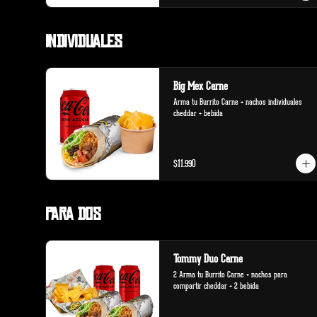
Individuales
Big Mex Carne
Arma tu Burrito Carne + nachos individuales 
cheddar + bebida
$11.990
Para Dos
Tommy Duo Carne
2 Arma tu Burrito Carne + nachos para 
compartir cheddar + 2 bebida