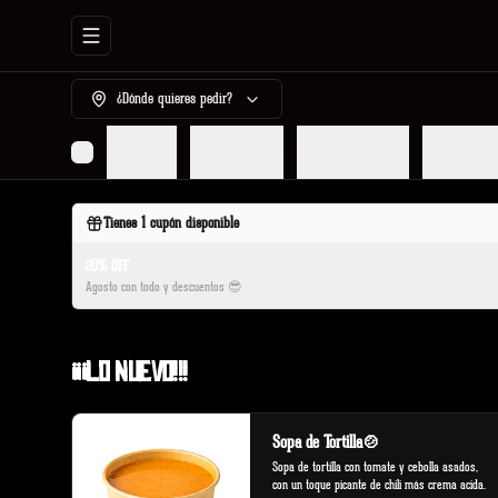
Abrir menu de navegación
¿Dónde quieres pedir?
¡¡¡Lo Nuevo!!!
Tommy Promos
Armalos a tu pinta
Armados po
Tienes
1
cupón disponible
20% OFF
Agosto con todo y descuentos 😎
¡¡¡Lo Nuevo!!!
Sopa de Tortilla🍲
Sopa de tortilla con tomate y cebolla asados, 
con un toque picante de chili más crema acida.