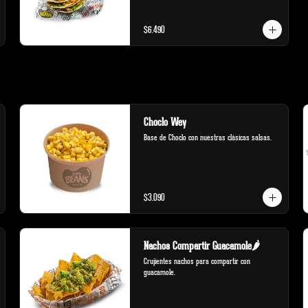
$6.490
Choclo Wey
Base de Choclo con nuestras clásicas salsas.
$3.090
Nachos Compartir Guacamole🌶️
Crujientes nachos para compartir con 
guacamole.