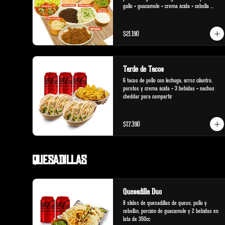
gallo + guacamole + crema ácida + cebolla 
salteada.
$21.190
Tarde de Tacos
6 tacos de pollo con lechuga, arroz cilantro, 
porotos y crema ácida + 3 bebidas + nachos 
cheddar para compartir
$17.390
Quesadillas
Quesadilla Duo
8 slides de quesadillas de queso, pollo y 
cebollín, porción de guacamole y 2 bebidas en 
lata de 350cc