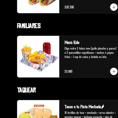
$20.390
Familiares
Menú Kids
Elige entre 2 tubos mex (pollo plancha y queso) 
ó 2 quesadillas napolitanas + nachos ó papas 
fritas + 1 cup de salsa y bebida en lata.
$5.990
Taquear
Tacos a tu Pinta Mechada🌶️
10 tortillas de taco + mechada + arroz cilantro + 
porotos negros + lechuga escarola + pico de 