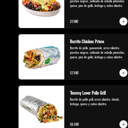
porotos negros, salteado de cebolla pimenton, 
queso, pico de gallo, lechuga y salsa cilantro.
$7.990
Burrito Chicken Prime
Burrito de pollo, guacamole, arroz cilantro, 
porotos negros, salteado de cebolla pimentón, 
queso, pico de gallo, lechuga y salsa cilantro.
$7.590
Tommy Lover Pollo Grill
Burrito de pollo grill, arroz cilantro, choclo, 
lechuga, queso y salsa cilantro.
$6.590