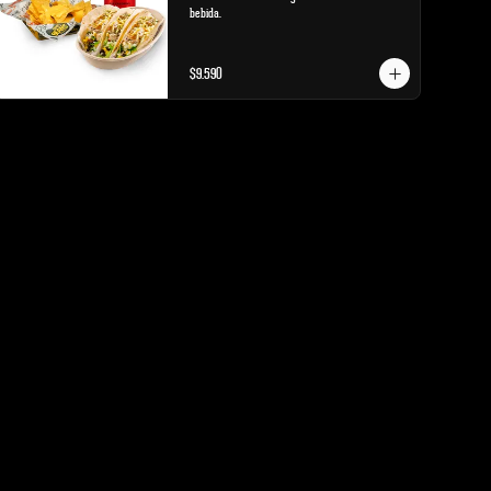
bebida.
$9.590