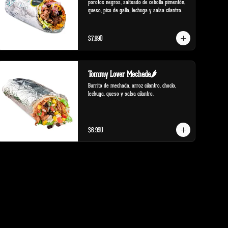
porotos negros, salteado de cebolla pimentón, 
queso, pico de gallo, lechuga y salsa cilantro.
$7.990
Tommy Lover Mechada🌶️
Burrito de mechada, arroz cilantro, choclo, 
lechuga, queso y salsa cilantro.
$6.990