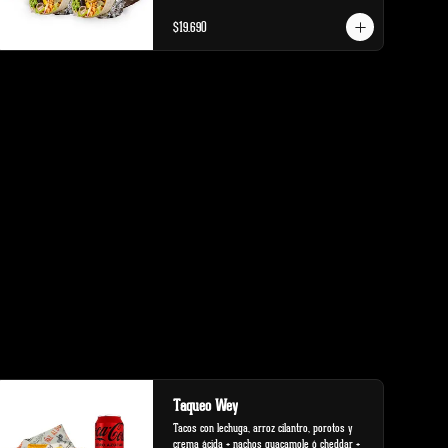
$19.690
Taqueo Wey
Tacos con lechuga, arroz cilantro, porotos y 
crema ácida + nachos guacamole ó cheddar + 