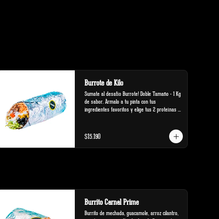
Burrote de Kilo
Sumate al desafío Burrote! Doble Tamaño - 1 Kg 
de sabor. Ármalo a tu pinta con tus 
ingredientes favoritos y elige tus 2 proteínas 
favoritas.
$15.190
Burrito Carnal Prime
Burrito de mechada, guacamole, arroz cilantro, 