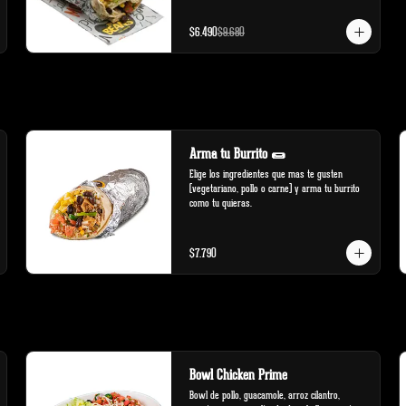
$6.490
$9.680
Arma tu Burrito 🌯
Elige los ingredientes que mas te gusten 
(vegetariano, pollo o carne) y arma tu burrito 
como tu quieras.
$7.790
Bowl Chicken Prime
Bowl de pollo, guacamole, arroz cilantro, 