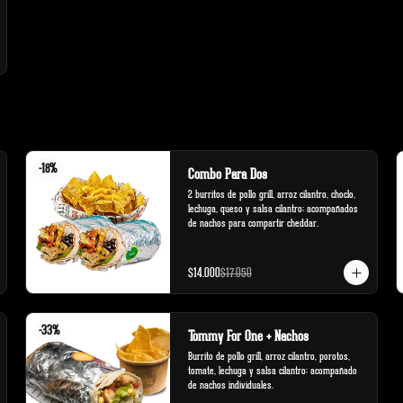
-
18
%
Combo Para Dos
2 burritos de pollo grill, arroz cilantro, choclo, 
lechuga, queso y salsa cilantro; acompañados 
de nachos para compartir cheddar.
$14.000
$17.050
-
33
%
Tommy For One + Nachos
Burrito de pollo grill, arroz cilantro, porotos, 
tomate, lechuga y salsa cilantro; acompañado 
de nachos individuales.