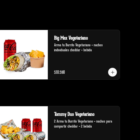
Big Mex Vegetariano
Arma tu Burrito Vegetariano + nachos 
individuales cheddar + bebida
$10.590
Tommy Duo Vegetariano
2 Arma tu Burrito Vegetariano + nachos para 
compartir cheddar + 2 bebida