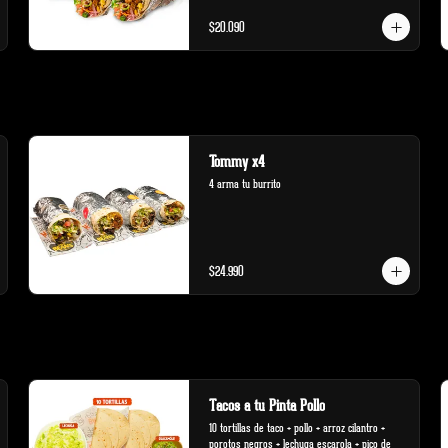
$20.090
Tommy x4
4 arma tu burrito
$24.990
Tacos a tu Pinta Pollo
10 tortillas de taco + pollo + arroz cilantro + 
porotos negros + lechuga escarola + pico de 