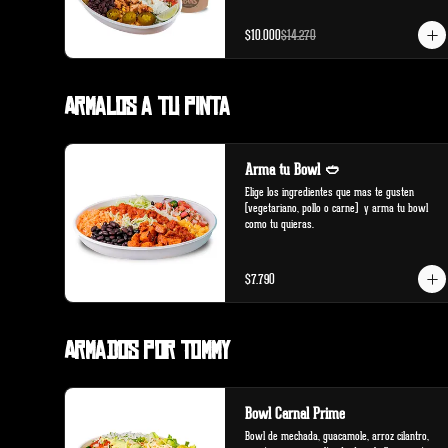
$10.000
$14.270
Armalos a tu pinta
Arma tu Bowl 🥙
Elige los ingredientes que mas te gusten 
(vegetariano, pollo o carne)  y arma tu bowl 
como tu quieras.
$7.790
Armados por Tommy
Bowl Carnal Prime
Bowl de mechada, guacamole, arroz cilantro, 