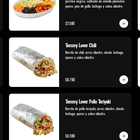
porotos negros, salteado de cebolla pimenton, 
queso, pico de gallo, lechuga y salsa cilantro.
$7.590
Tommy Lover Chili
Burrito de chili, arroz cilantro, choclo, lechuga, 
queso y salsa cilantro.
$6.790
Tommy Lover Pollo Teriyaki
Burrito de pollo teriyaki, arroz cilantro, choclo, 
lechuga, queso y salsa cilantro.
$6.590