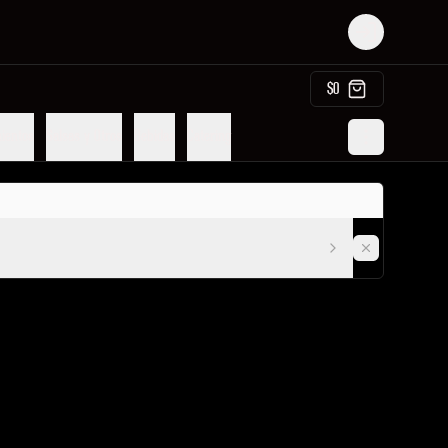
Login
$0
ientos
Salsas y Otros
Bebidas
Catering