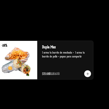
-
24
%
Dupla Mex
1 arma tu burrito de mechada +  1 arma tu 
burrito de pollo + papas para compartir
$15.690
$20.670